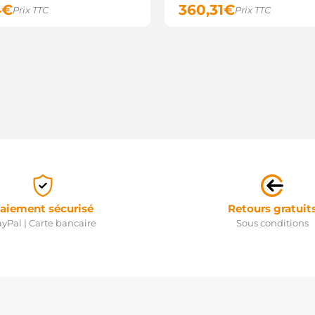
4
€
360,31
€
Prix TTC
Prix TTC
aiement sécurisé
Retours gratuit
yPal | Carte bancaire
Sous conditions