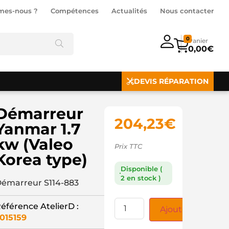
mes-nous ?
Compétences
Actualités
Nous contacter
0
0,00
€
DEVIS RÉPARATION
Démarreur
204,23
€
Yanmar 1.7
kw (Valeo
Prix TTC
Korea type)
Disponible (
2 en stock )
émarreur S114-883
éférence AtelierD :
Ajouter au panie
015159