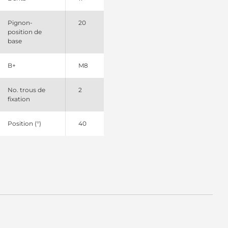
Pignon-
20
position de
base
B+
M8
No. trous de
2
fixation
Position (°)
40