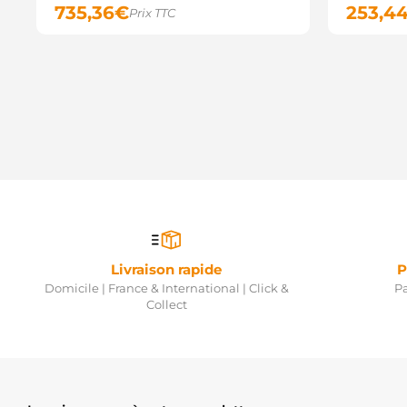
735,36
€
253,4
Prix TTC
Livraison rapide
P
Domicile | France & International | Click &
Pa
Collect