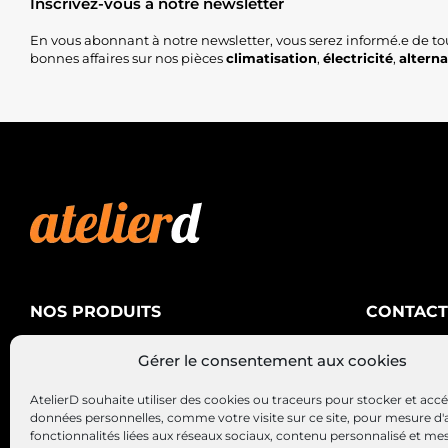
Inscrivez-vous à notre newsletter
En vous abonnant à notre newsletter, vous serez informé.e de to
bonnes affaires sur nos pièces
climatisation
,
électricité
,
altern
NOS PRODUITS
CONTACT
AtelierD
Climatisation
Gérer le consentement aux cookies
88200 SA
Électricité
03 29 22 3
AtelierD souhaite utiliser des cookies ou traceurs pour stocker et acc
Alternateurs – Démarreurs
contact@at
données personnelles, comme votre visite sur ce site, pour mesure d'
fonctionnalités liées aux réseaux sociaux, contenu personnalisé et me