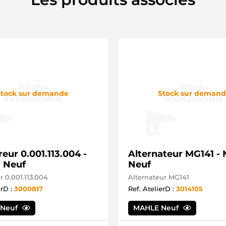
tock sur demande
Stock sur deman
ur 0.001.113.004 -
Alternateur MG141 
 Neuf
Neuf
 0.001.113.004
Alternateur MG141
erD :
3000817
Ref. AtelierD :
3014105
 Neuf
MAHLE Neuf