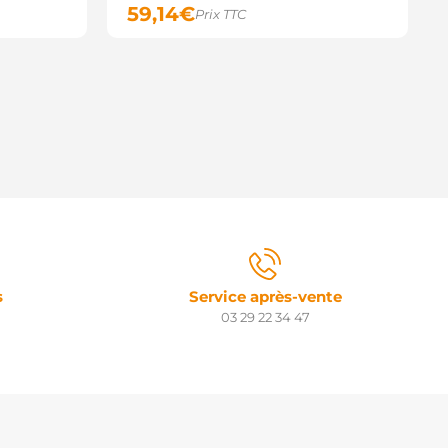
59,14
€
Prix TTC
s
Service après-vente
03 29 22 34 47