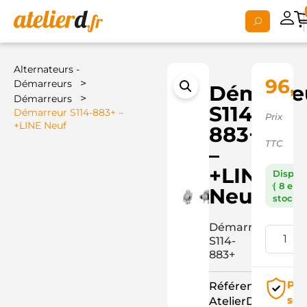
Alternateurs -
96,
>
Démarreurs
Démarre
>
Démarreurs
S114-
Démarreur S114-883+ –
Prix
+LINE Neuf
883+
TTC
–
+LINE
Dispon
( 8 en
Neuf
stock )
Démarreur
S114-
883+
Pai
Référence
séc
AtelierD