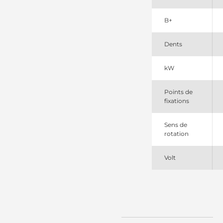
DRI
980533112
B+
PSH
DRS0697
Remy
Dents
LRS02449
Lucas
S114883
kW
Hitachi
S114883SEL
Points de
+line
fixations
VV12924277010
New
Holland
Sens de
rotation
Volt