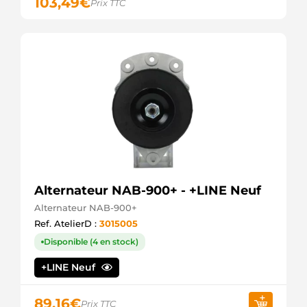
103,49
€
Prix TTC
Alternateur NAB-900+ - +LINE Neuf
Alternateur NAB-900+
Ref. AtelierD :
3015005
Disponible (4 en stock)
+LINE Neuf
89,16
€
Prix TTC