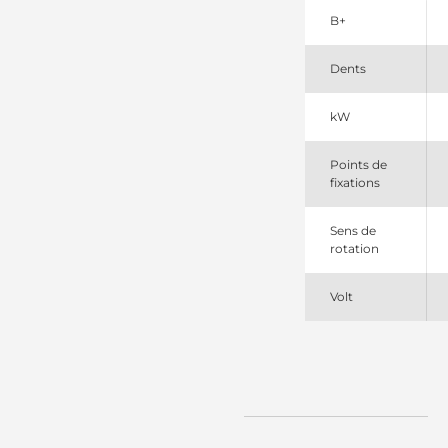
Cargo
B+
18067
Lester
990503092
Dents
PSH
S13211
Hitachi
kW
S13211SEL
+line
Points de
fixations
Sens de
rotation
Volt