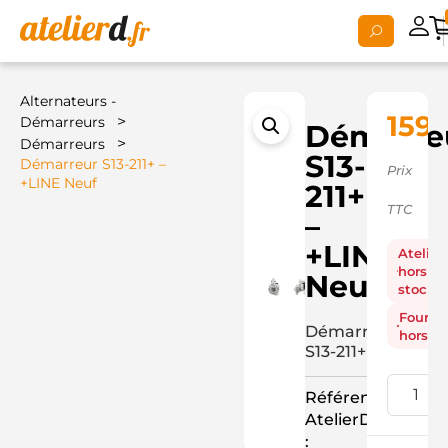
Alternateurs -
159,
>
Démarreurs
Démarre
>
Démarreurs
S13-
Démarreur S13-211+ –
Prix
+LINE Neuf
211+
TTC
–
+LINE
Atelier
hors
Neuf
stock
Fourni
Démarreur
hors st
S13-211+
Référence
AtelierD
: