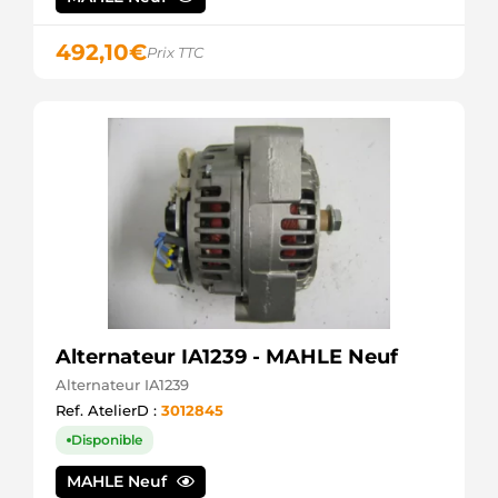
Hitachi
S13294
492,10
€
Hitachi
Prix TTC
S13294A
Hitachi
S13332
Hitachi
S13332SEL
+line
S1394
Hitachi
S1394A
Hitachi
Alternateur IA1239 - MAHLE Neuf
Alternateur IA1239
Ref. AtelierD :
3012845
Disponible
MAHLE Neuf