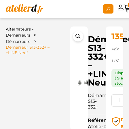
Alternateurs -
135,
>
Démarreurs
Démarre
>
Démarreurs
S13-
Démarreur S13-332+ –
Prix
+LINE Neuf
332+
TTC
–
+LINE
Dispon
( 9 en
Neuf
stock )
Démarreur
S13-
332+
Pai
Référence
séc
AtelierD