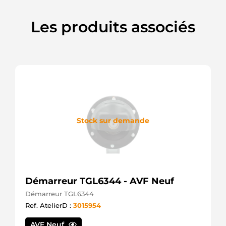
F042S04022
Bosch
Les produits associés
LRS02763
Lucas
S13407
Hitachi
S13407A
Hitachi
S13407B
Hitachi
S13407C
Hitachi
S13407SEL
Stock sur demande
+line
STR6007
Unipoint
Démarreur TGL6344 - AVF Neuf
Démarreur TGL6344
Ref. AtelierD :
3015954
AVF Neuf