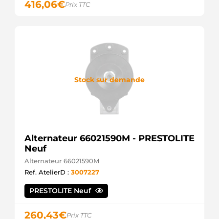
416,06
€
Prix TTC
Stock sur demande
Alternateur 66021590M - PRESTOLITE
Neuf
Alternateur 66021590M
Ref. AtelierD :
3007227
PRESTOLITE Neuf
260,43
€
Prix TTC