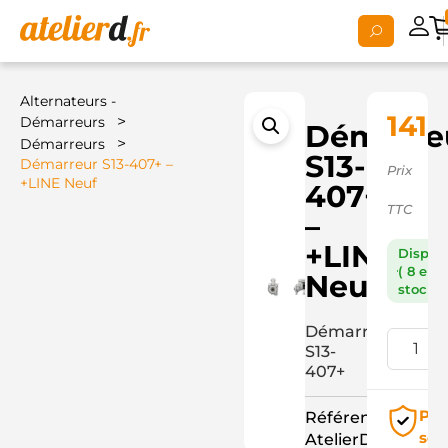
Alternateurs -
141,
>
Démarreurs
Démarre
>
Démarreurs
S13-
Démarreur S13-407+ –
Prix
+LINE Neuf
407+
TTC
–
+LINE
Dispon
( 8 en
Neuf
stock )
Démarreur
S13-
407+
Pai
Référence
séc
AtelierD