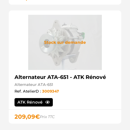
Stock sur demande
Alternateur ATA-651 - ATK Rénové
Alternateur ATA-651
Ref. AtelierD :
3009347
ATK Rénové
209,09
€
Prix TTC