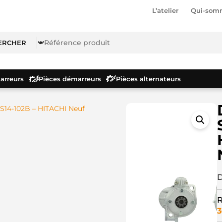
L’atelier
Qui-som
rreurs
Pièces démarreurs
Pièces alternateurs
S14-102B – HITACHI Neuf
D
R
3