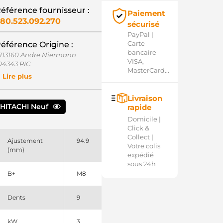
éférence fournisseur :
Paiement
80.523.092.270
sécurisé
PayPal |
Carte
éférence Origine :
bancaire
113160 Andre Niermann
VISA,
04343 PIC
MasterCard...
04430 PIC
Lire plus
05164 FARC
06757 FARC
Livraison
1040250 EuroTec
HITACHI Neuf
rapide
1040752 EuroTec
14098 Cargo
Domicile |
14874 Cargo
Click &
2390077010 Yanmar
Collect |
Ajustement
94.9
2994077010 Yanmar
Votre colis
(mm)
2994077011 Yanmar
expédié
36957 Hitachi
sous 24h
38044 GHEL
B+
M8
5065343 Volvo
9708 Lester
Dents
9
31300 Cargo
41310 Cargo
54117 Elstock
kW
3