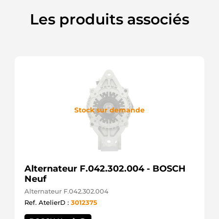
SR1312X
Bosch
Les produits associés
(USA)
SR1319N
Bosch
(USA)
SR1319X
Bosch
(USA)
Stock sur demande
Alternateur F.042.302.004 - BOSCH
Neuf
Alternateur F.042.302.004
Ref. AtelierD :
3012375