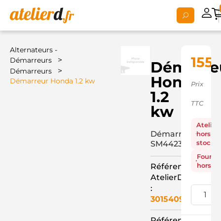
Alternateurs -
155,
>
Démarreurs
Démarre
>
Démarreurs
Honda
Démarreur Honda 1.2 kw
Prix
1.2
TTC
kw
Atelier
Démarreur
hors
stock
SM4423236+
Fourni
hors st
Référence
AtelierD
:
3015409
Référence