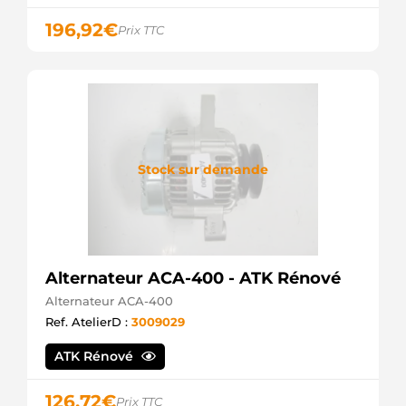
196,92
€
Prix TTC
Stock sur demande
Alternateur ACA-400 - ATK Rénové
Alternateur ACA-400
Ref. AtelierD :
3009029
ATK Rénové
126,72
€
Prix TTC