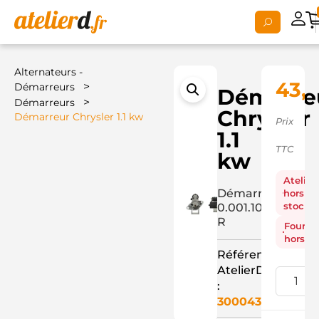
Alternateurs -
43,
>
Démarreurs
Démarre
>
Démarreurs
Chrysler
Démarreur Chrysler 1.1 kw
Prix
1.1
TTC
kw
Atelier
Démarreur
hors
stock
0.001.107.032-
R
Fourni
hors st
Référence
AtelierD
:
3000437