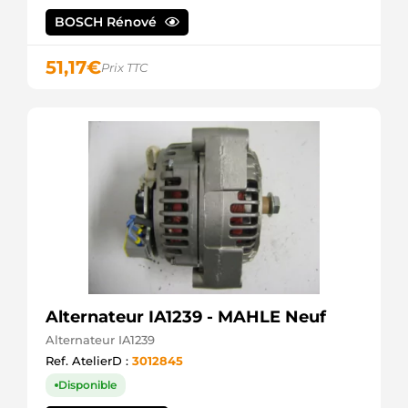
BOSCH Rénové
51,17
€
Prix TTC
Alternateur IA1239 - MAHLE Neuf
Alternateur IA1239
Ref. AtelierD :
3012845
Disponible