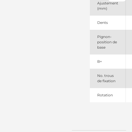
120345
Ajustement
PIC
(mm)
17563
Lester
253279
Dents
Elstock
458576
Pignon-
Valeo
position de
4672108
base
830502082
PSH
91157021
B+
Wilson
M04672108
Valeo
No. trous
SR4170X
de fixation
Bosch
(USA)
Rotation