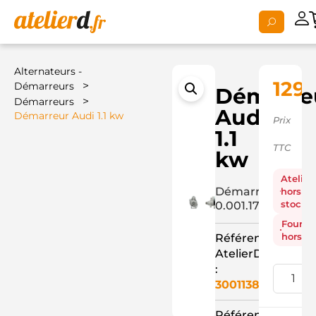
Alternateurs -
129,
>
Démarreurs
Démarre
>
Démarreurs
Audi
Démarreur Audi 1.1 kw
Prix
1.1
TTC
kw
Atelier
Démarreur
hors
stock
0.001.177.010+
Fourni
hors st
Référence
AtelierD
:
3001138
Référence