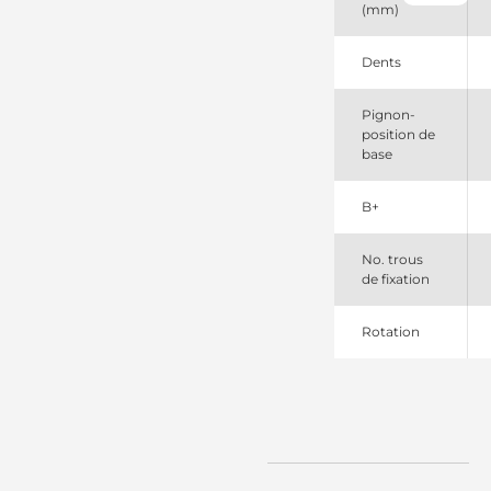
(mm)
VW
11090250
EuroTec
Dents
115945
Cargo
Pignon-
12228 EAI
position de
200546132
base
PSH
254471
Elstock
B+
311297132
DRI
3743
No. trous
CEVAM
de fixation
910839
EDR
Rotation
DRS0839
Remy
LRS03798
Lucas