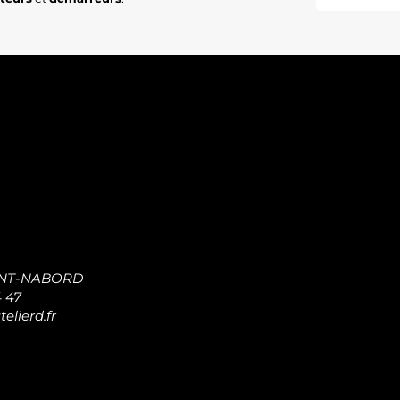
INT-NABORD
4 47
elierd.fr