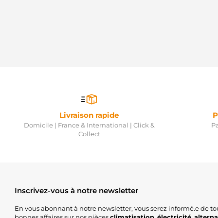
Livraison rapide
P
Domicile | France & International | Click &
Pa
Collect
Inscrivez-vous à notre newsletter
En vous abonnant à notre newsletter, vous serez informé.e de to
bonnes affaires sur nos pièces
climatisation
,
électricité
,
altern