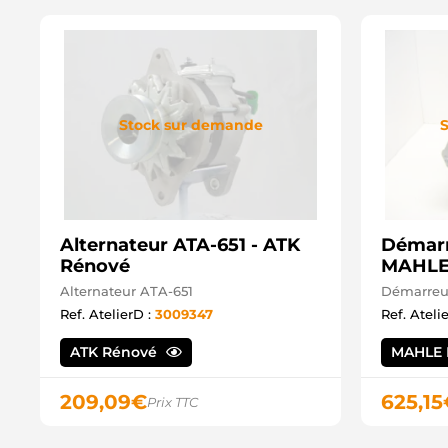
Stock sur demande
S
Alternateur ATA-651 - ATK
Démarr
Rénové
MAHLE
Alternateur ATA-651
Démarreur
Ref. AtelierD :
3009347
Ref. Ateli
ATK Rénové
MAHLE 
209,09
€
625,15
Prix TTC