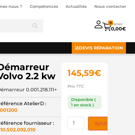
mes-nous ?
Compétences
Actualités
Nous contacter
0
0,00
€
DEVIS RÉPARATION
Démarreur
145,59
€
Volvo 2.2 kw
Prix TTC
émarreur 0.001.218.111+
Disponible (
éférence AtelierD :
1 en stock )
001200
éférence fournisseur :
Ajouter au panie
10.502.092.010