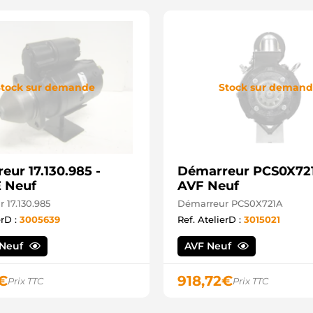
tock sur demande
Stock sur deman
eur 17.130.985 -
Démarreur PCS0X721
 Neuf
AVF Neuf
 17.130.985
Démarreur PCS0X721A
erD :
3005639
Ref. AtelierD :
3015021
Neuf
AVF Neuf
€
918,72
€
Prix TTC
Prix TTC