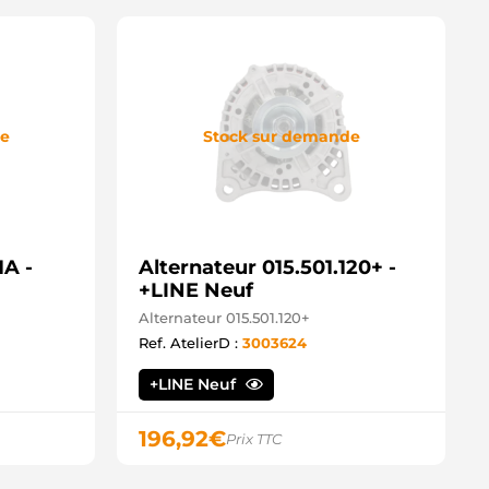
de
Stock sur demande
A -
Alternateur 015.501.120+ -
+LINE Neuf
Alternateur 015.501.120+
Ref. AtelierD :
3003624
+LINE Neuf
196,92
€
Prix TTC