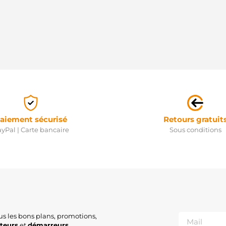
aiement sécurisé
Retours gratuit
yPal | Carte bancaire
Sous conditions
us les bons plans, promotions,
ateurs
et
démarreurs
.