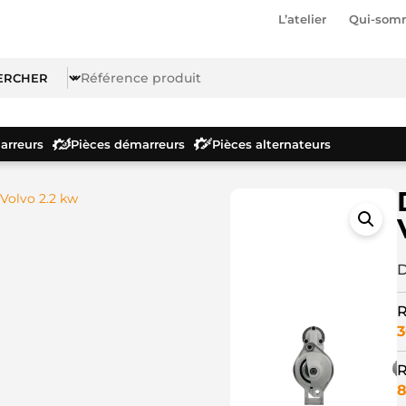
L’atelier
Qui-som
rreurs
Pièces démarreurs
Pièces alternateurs
Volvo 2.2 kw
D
R
3
R
8