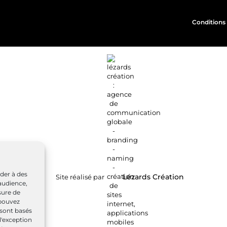
Conditions 
éder à des
Site réalisé par
Lézards
Création
audience,
sure de
 pouvez
 sont basés
l'exception