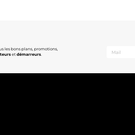
us les bons plans, promotions,
ateurs
et
démarreurs
.