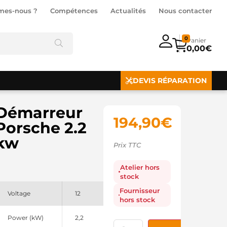
mes-nous ?
Compétences
Actualités
Nous contacter
0
0,00
€
DEVIS RÉPARATION
Démarreur
194,90
€
Porsche 2.2
kw
Prix TTC
Atelier hors
stock
Fournisseur
Voltage
12
hors stock
Power (kW)
2,2