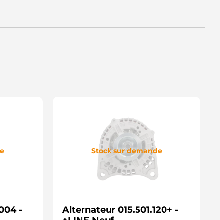
de
Stock sur demande
004 -
Alternateur 015.501.120+ -