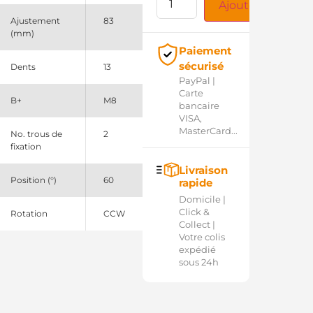
Ajouter au panie
Ajustement
83
(mm)
Paiement
sécurisé
Dents
13
PayPal |
Carte
B+
M8
bancaire
VISA,
MasterCard...
No. trous de
2
fixation
Livraison
Position (°)
60
rapide
Domicile |
Click &
Rotation
CCW
Collect |
Votre colis
expédié
sous 24h