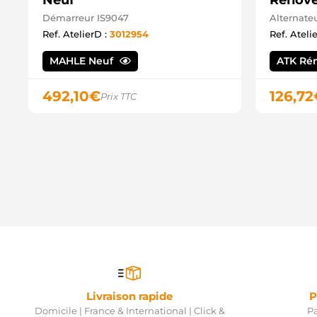
Neuf
Rénov
Démarreur IS9047
Alternate
Ref. AtelierD :
3012954
Ref. Ateli
MAHLE Neuf
ATK Ré
492,10
€
126,72
Prix TTC
Livraison rapide
P
Domicile | France & International | Click &
Pa