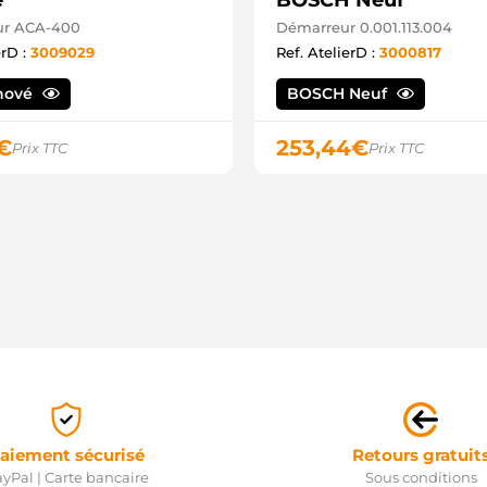
é
BOSCH Neuf
ur ACA-400
Démarreur 0.001.113.004
erD :
3009029
Ref. AtelierD :
3000817
nové
BOSCH Neuf
€
253,44
€
Prix TTC
Prix TTC
aiement sécurisé
Retours gratuit
yPal | Carte bancaire
Sous conditions