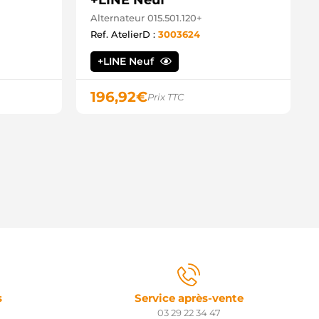
+LINE Neuf
Alternateur 015.501.120+
Ref. AtelierD :
3003624
+LINE Neuf
196,92
€
Prix TTC
s
Service après-vente
03 29 22 34 47