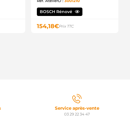
22.14 ELMOT
Ref. AtelierD :
3001210
22.16 ELMOT
23.26 ELMOT
BOSCH Rénové
TR50450 WOODAUTO
TRF195 3EFFE
154,18
€
Prix TTC
TRS058 3EFFE
NIT BOM 120-5064 WAI /
RANSPO
20234 ERA
20235 ERA
20324 ERA
30273 LOGISTIK
2800 EFEL
TR79482 ELECTROLOG
TR7980 ELECTROLOG
TR1651 ELECTROLOG
TR10139 ELECTROLOG
516692R DAF
70743 SCANIA
77451 SCANIA
09470 SCANIA
s
Service après-vente
49581 SCANIA
03 29 22 34 47
49587 SCANIA
71423 SCANIA
71460 SCANIA