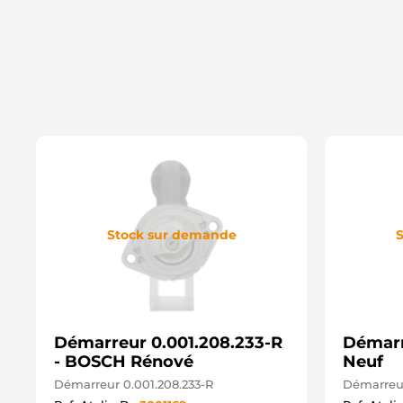
Stock sur demande
S
Démarreur 0.001.208.233-R
Démarr
- BOSCH Rénové
Neuf
Démarreur 0.001.208.233-R
Démarreu