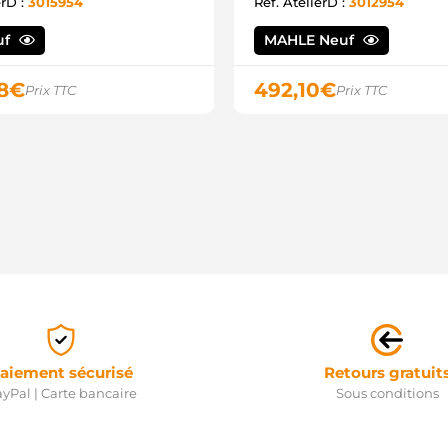
erD :
3015954
Ref. AtelierD :
3012954
R
R
R
uf
MAHLE Neuf
S
S
8
€
492,10
€
Prix TTC
Prix TTC
S
U
T
2
2
2
3
1
S
S
S
S
1
1
2
3
aiement sécurisé
Retours gratuit
3
yPal | Carte bancaire
Sous conditions
3
5
5