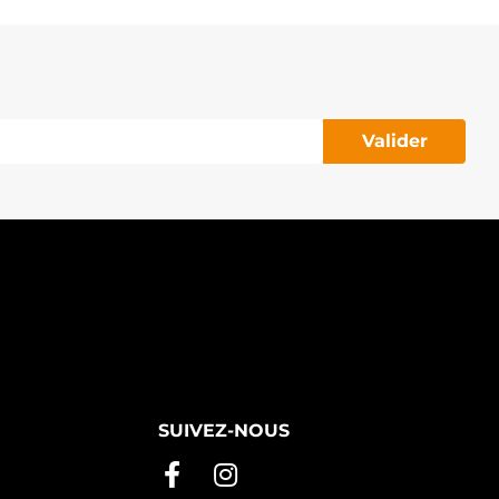
244321 VOLVO
032110212 CARGO
032110204 CARGO
Valider
SUIVEZ-NOUS