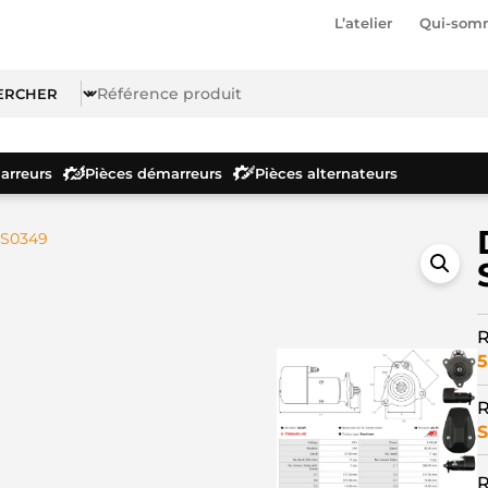
L’atelier
Qui-som
rreurs
Pièces démarreurs
Pièces alternateurs
 S0349
R
5
R
S
R