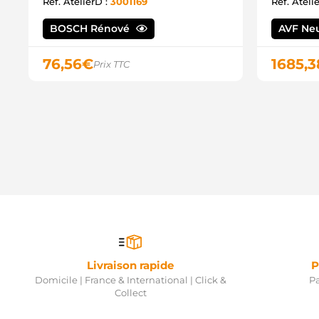
Ref. AtelierD :
3001169
Ref. Ateli
BOSCH Rénové
AVF Ne
76,56
€
1685,3
Prix TTC
Livraison rapide
P
Domicile | France & International | Click &
Pa
Collect