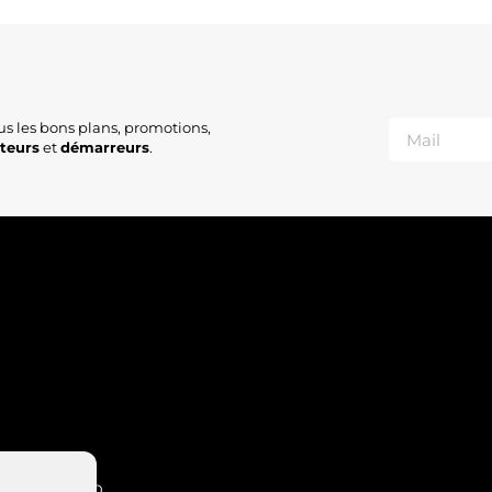
6
F
F
us les bons plans, promotions,
ateurs
et
démarreurs
.
INT-NABORD