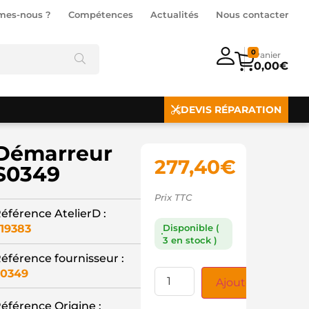
mes-nous ?
Compétences
Actualités
Nous contacter
0
0,00
€
DEVIS RÉPARATION
Démarreur
277,40
€
S0349
Prix TTC
éférence AtelierD :
19383
Disponible (
3 en stock )
éférence fournisseur :
0349
Ajouter au panie
éférence Origine :