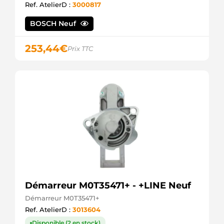
Ref. AtelierD :
3000817
3EFFE
220291
BOSCH Neuf
ERA
ANM17650X
ANDEL
253,44
€
Prix TTC
STR1265
ELECTROLOG
STR79468
ELECTROLOG
0001416065
MERCEDES
1326960
CLAAS
1516796R
DAF
420731
VOLVO
8113230
VOLVO
8192965
Démarreur M0T35471+ - +LINE Neuf
VOLVO
874304
Démarreur M0T35471+
VOLVO
Ref. AtelierD :
3013604
M009T081979
MITSUBISHI
Disponible (2 en stock)