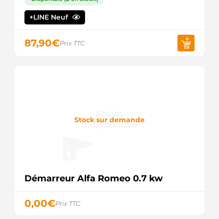
M009T81979
MITSUBISHI
+LINE Neuf
M9T081979
MITSUBISHI
87,90
€
F032110980
Prix TTC
CARGO
Stock sur demande
Démarreur Alfa Romeo 0.7 kw
0,00
€
Prix TTC