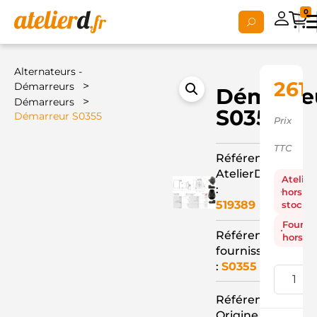
0
Alternateurs -
261,
>
Démarreurs
Démarre
>
Démarreurs
S0355
Démarreur S0355
Prix
TTC
Référence
AtelierD
Atelier
:
hors
519389
stock
Fourni
Référence
hors st
fournisseur
:
S0355
Référence
Origine