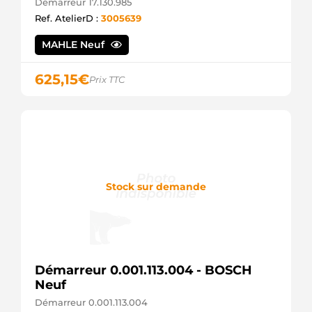
Démarreur 17.130.985
LETRIKA
Ref. AtelierD :
3005639
CGB-
11561
AINDE
MAHLE Neuf
CS699
HC
625,15
€
Prix TTC
PARTS
CST10636AS
CASCO
CST10636ES
CASCO
DRS5430
DELCO
IS9029
ISKRA /
Stock sur demande
LETRIKA
M9T81979
MITSUBISHI
MAV126360
SIOM
MS 540
Démarreur 0.001.113.004 - BOSCH
MAHLE
R23.34
Neuf
ELMOT
Démarreur 0.001.113.004
STRL650