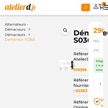
0
Alternateurs -
298
>
Démarreurs
Démarre
>
Démarreurs
S0363
Démarreur S0363
Prix
TTC
Référence
AtelierD
Dispon
:
( 4 en
519396
stock )
Référence
fournisseur
:
S0363
Pai
Référence
séc
Origine