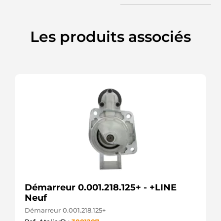
FORD
82DB11000BB
FORD
9125070
Les produits associés
MAGNETON
DRS0528
DELCO
IS9080
WAI /
TRANSPO
MS 589
MAHLE
STRL317
3EFFE
UNIT
BOM
120-587
WAI /
TRANSPO
220247
ERA
Démarreur 0.001.218.125+ - +LINE
ANM12748X
Neuf
ANDEL
STR1100
Démarreur 0.001.218.125+
ELECTROLOG