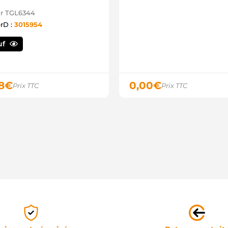
r TGL6344
erD :
3015954
uf
8
€
0,00
€
Prix TTC
Prix TTC