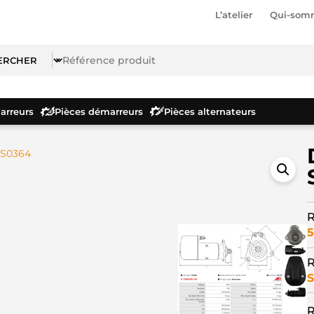
L’atelier
Qui-som
rreurs
Pièces démarreurs
Pièces alternateurs
 S0364
R
5
R
S
R