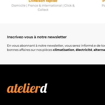
Livraison rapide
P
Domicile | France & International | Click &
Pa
Collect
Inscrivez-vous à notre newsletter
En vous abonnant à notre newsletter, vous serez informé.e de to
bonnes affaires sur nos pièces
climatisation
,
électricité
,
altern