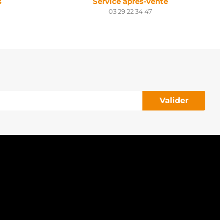
s
Service après-vente
03 29 22 34 47
Valider