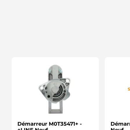
S
Démarreur M0T35471+ -
Démarr