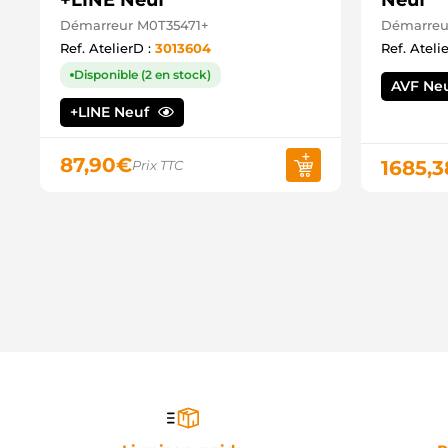
+LINE Neuf
Neuf
Démarreur M0T35471+
Démarreu
Ref. AtelierD :
3013604
Ref. Ateli
Disponible (2 en stock)
AVF Ne
+LINE Neuf
87,90
€
1685,3
Prix TTC