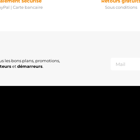
aiement sécurisé
Retours gratuit
yPal | Carte bancaire
Sous conditions
us les bons plans, promotions,
ateurs
et
démarreurs
.