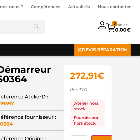
mes-nous ?
Compétences
Actualités
Nous contacter
0
0,00
€
DEVIS RÉPARATION
Démarreur
272,91
€
S0364
Prix TTC
éférence AtelierD :
19397
Atelier hors
stock
éférence fournisseur :
Fournisseur
hors stock
0364
éférence Origine :