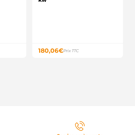
kw
180,06
€
Prix TTC