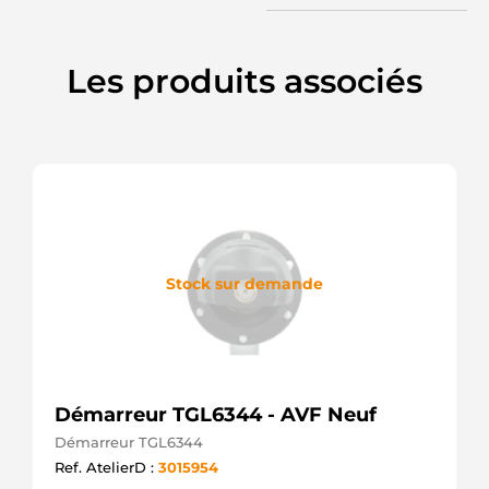
S143.751
PSH
Les produits associés
Stock sur demande
Démarreur TGL6344 - AVF Neuf
Démarreur TGL6344
Ref. AtelierD :
3015954