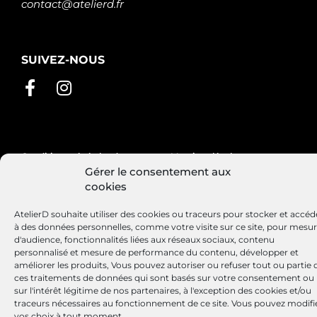
contact@atelierd.fr
SUIVEZ-NOUS
Conditions générales de vente
Mentions légales
Gérer le consentement aux
Politique de cookies
cookies
AtelierD souhaite utiliser des cookies ou traceurs pour stocker et accéd
à des données personnelles, comme votre visite sur ce site, pour mesu
Site réalisé par
Lézards
Création
d'audience, fonctionnalités liées aux réseaux sociaux, contenu
personnalisé et mesure de performance du contenu, développer et
améliorer les produits, Vous pouvez autoriser ou refuser tout ou partie 
ces traitements de données qui sont basés sur votre consentement ou
sur l'intérêt légitime de nos partenaires, à l'exception des cookies et/ou
traceurs nécessaires au fonctionnement de ce site. Vous pouvez modifi
vos choix à tout moment.