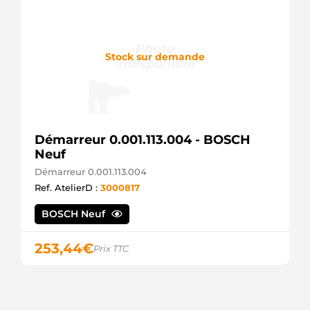
MAHLE
11.139.233
ISKRA /
LETRIKA
Stock sur demande
AZD2135
ISKRA /
LETRIKA
IS9531
ISKRA /
LETRIKA
4721351
Démarreur 0.001.113.004 - BOSCH
NK
Neuf
88212734
POWERMAX
Démarreur 0.001.113.004
IR8265
Ref. AtelierD :
3000817
PROTECH
QRS2067
BOSCH Neuf
QUINTON
HAZELL
011-001-
253,44
€
Prix TTC
000492R
REMANTE
0001115049
BOSCH
ME9016