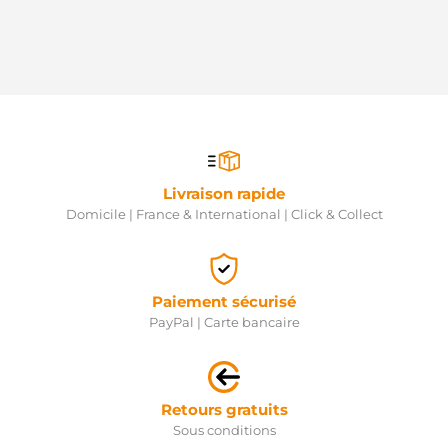
SNRA
STX200218R
STARDAX
SKSTR-
0330254
STARK
860ST11
STARTCAR
06-
10210-SX
Livraison rapide
STELLOX
TT15223
Domicile | France & International | Click & Collect
TESLA
TT15223PRO
TESLA
RE83539N
Paiement sécurisé
THE
NEW
PayPal | Carte bancaire
LINE
ST00921
TMI
V30-12-
Retours gratuits
15070
VEMO
Sous conditions
WG2203404