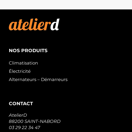
A0051517701
MERCEDES
0051517701
MERCEDES
A0061514101
MERCEDES
0061514101
MERCEDES
0061510601
MERCEDES
NOS PRODUITS
A0061510601
MERCEDES
Climatisation
F032111768
CARGO
Électricité
S133.411
Alternateurs – Démarreurs
PSH
S145.659
PSH
CONTACT
AtelierD
88200 SAINT-NABORD
03 29 22 34 47