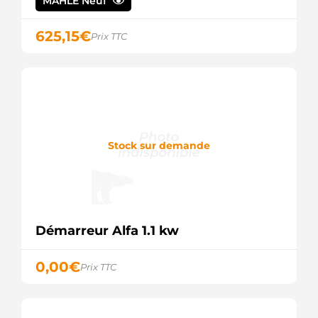
MAHLE Neuf
SG0852
GHIBAUDI
8EA012527-
625,15
€
Prix TTC
251
HELLA
3120178
HENKEL
PARTS
42021320
HERTH+BUSS
10010413AV
Stock sur demande
ITAB
AUTOMOTIVE
10010413OV
ITAB
AUTOMOTIVE
LES0529
LE PART
Démarreur Alfa 1.1 kw
LRS01394
LUCAS
LRS1394
0,00
€
Prix TTC
LUCAS
MS1073
MAHLE
72535196