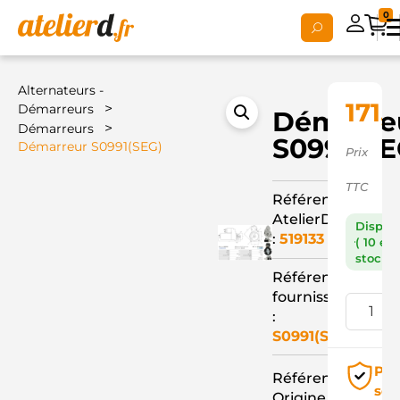
0
Alternateurs -
171,
>
Démarreurs
Démarre
>
Démarreurs
S0991(SE
Démarreur S0991(SEG)
Prix
TTC
Référence
AtelierD
Dispon
:
519133
( 10 en
stock )
Référence
fournisseur
:
S0991(SEG)
Pai
Référence
séc
Origine