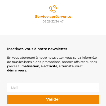
WILMINK
GROUP
1986S00774
Service après-vente
BOSCH
0001115106
03 29 22 34 47
BOSCH
0001115107
BOSCH
0001115096
BOSCH
0001115005
Inscrivez-vous à notre newsletter
BOSCH
25-2275
En vous abonnant à notre newsletter, vous serez informé.e
ELSTOCK
de tous les bons plans, promotions, bonnes affaires sur nos
2S0255
pièces
climatisation
,
électricité
,
alternateurs
et
RIDEX
démarreurs
.
A0009060202
MERCEDES
0009060202
MERCEDES
A0061514201
MERCEDES
0061514201
Valider
MERCEDES