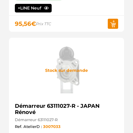
+LINE Neuf
95,56
€
Prix TTC
Stock sur demande
Démarreur 63111027-R - JAPAN
Rénové
Démarreur 63111027-R
Ref. AtelierD :
3007033