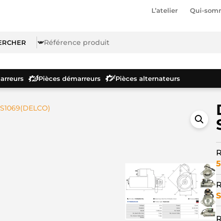
L’atelier
Qui-som
rreurs
Pièces démarreurs
Pièces alternateurs
 S1069(DELCO)
R
5
R
S
R