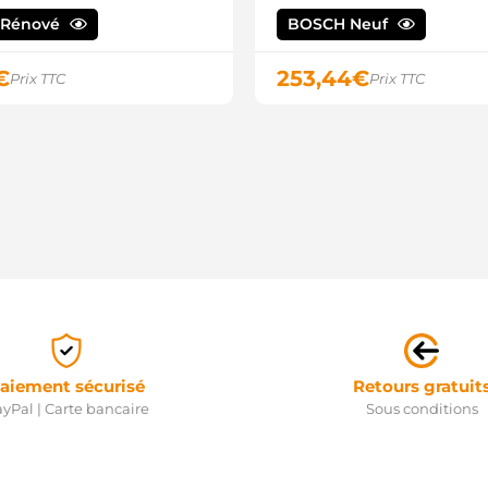
 Rénové
BOSCH Neuf
€
253,44
€
Prix TTC
Prix TTC
aiement sécurisé
Retours gratuit
yPal | Carte bancaire
Sous conditions