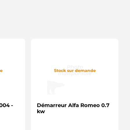
ST46107RS CASCO
RS0141 DELCO
RS02314 LUCAS
RS2314 LUCAS
T130206 JAPANPARTS
XPSC-010 PARTS MALL
1094R PRESTOLITE
D02082S AS-PL
20506 ERA
12VA0205A2 SIDAT
TR2039 ELECTROLOG
817372 OPEL
30.555.092.030 PSH
30.555.092.460 PSH
de
Stock sur demande
30.555.092.340 PSH
30.555.092.461 PSH
129.610 PSH
144.850 PSH
148.707 PSH
004 -
Démarreur Alfa Romeo 0.7
kw