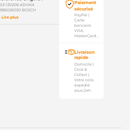
Paiement
03-130206 ASHIKA
sécurisé
986026050 BOSCH
PayPal |
01431 KUHNER
Lire plus
Carte
01431V KUHNER
bancaire
30.555.092 PSH
VISA,
8957N WAI / TRANSPO
MasterCard...
5-3486 ELSTOCK
130206 JAPKO
805517 VALEO
046107 SANDO
Livraison
000129 DELCO
rapide
080294 FRIESEN
Domicile |
212187 POWERMAX
Click &
EA738259-101 HELLA
Collect |
EA738259-291 HELLA
Votre colis
6627034 DELCO
expédié
6843574 DELCO
sous 24h
EY2314 AUTOELECTRO
S1431 HC PARTS
ST46107 CASCO
ST46107AS CASCO
ST46107ES CASCO
ST46107GS CASCO
ST46107OS CASCO