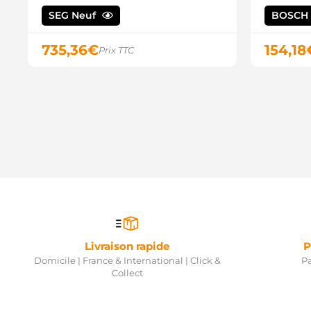
SEG Neuf
BOSCH
735,36
€
154,18
Prix TTC
Livraison rapide
P
Domicile | France & International | Click &
Pa
Collect