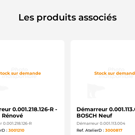
C
D
L
Les produits associés
L
M
P
S
U
2
S
S
4
1
1
tock sur demande
Stock sur deman
1
1
S
S
S
ur 0.001.218.126-R -
Démarreur 0.001.113.
 Rénové
BOSCH Neuf
 0.001.218.126-R
Démarreur 0.001.113.004
erD :
3001210
Ref. AtelierD :
3000817