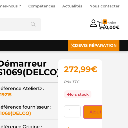
mes-nous ?
Compétences
Actualités
Nous contacter
0
0,00
€
DEVIS RÉPARATION
Démarreur
272,99
€
S1069(DELCO)
Prix TTC
éférence AtelierD :
19215
Hors stock
éférence fournisseur :
Ajouter au panie
1069(DELCO)
éférence Origine :