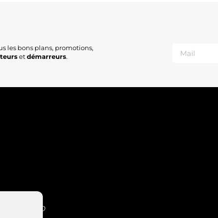
us les bons plans, promotions,
ateurs
et
démarreurs
.
INT-NABORD