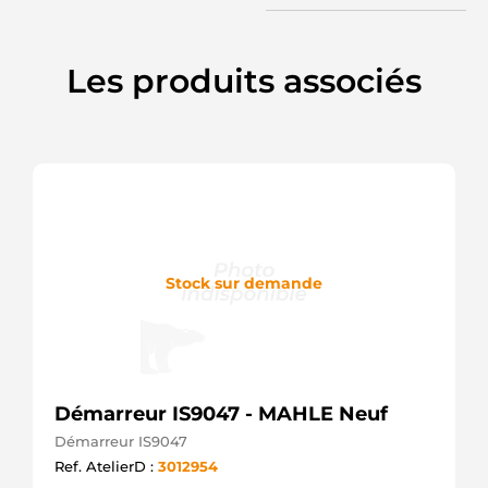
UD02654S
AS-PL
SMA143
AUTOTEAM
Les produits associés
SMA143A
AUTOTEAM
0986026010
BOSCH
S102090
BTS
TURBO
S102471
BTS
TURBO
S105254
Stock sur demande
BTS
TURBO
115626
CARGO
F032115626
CARGO
Démarreur IS9047 - MAHLE Neuf
CST32143AS
CASCO
Démarreur IS9047
CST32143GS
Ref. AtelierD :
3012954
CASCO