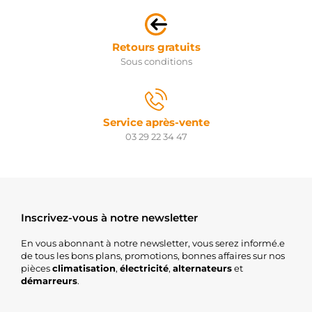
150.567.112.390
PSH
150.567.112.415
Retours gratuits
PSH
Sous conditions
QRS2561
QUINTON
HAZELL
20493341BN
REAL
Service après-vente
20493341OE
03 29 22 34 47
REAL
46KI013
RED-
LINE
011-001-
000108R
REMANTE
Inscrivez-vous à notre newsletter
2S0311
RIDEX
En vous abonnant à notre newsletter, vous serez informé.e
2S0311R
de tous les bons plans, promotions, bonnes affaires sur nos
RIDEX
pièces
climatisation
,
électricité
,
alternateurs
et
RNL36100-
démarreurs
.
2F000
RNL