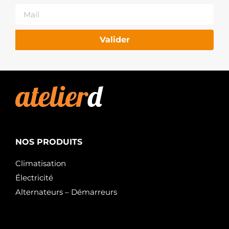
6032143.0
SANDO
6032143.1
SANDO
S12HY0214A2
Valider
SIDAT
MAV341430A
SIOM
KI9012
SNRA
STX201075
STARDAX
SKSTR-
0330310
STARK
332ST21
NOS PRODUITS
STARTCAR
06-10231-
Climatisation
SX
STELLOX
Électricité
TT16347
Alternateurs – Démarreurs
TESLA
TECHNICS
ST01717
TMI