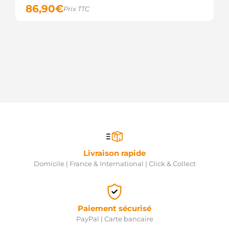
86,90
€
STD2539
Prix TTC
KRAUF
254874
KUHNER
254874D
KUHNER
336047
LOGISTIK
LRS02539
LUCAS
LRS2539
LUCAS
EX361002F000
MANDO
5060310
MEAT &
Livraison rapide
DORIA
Domicile | France & International | Click & Collect
88214380
POWERMAX
S1351R
PRESTOLITE
IR9901
Paiement sécurisé
PROTECH
PayPal | Carte bancaire
150.567.112.030
PSH