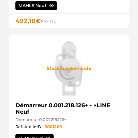
9787
MAHLE Neuf
CEVAM
CMA-
622824
492,10
€
Prix TTC
COMLINE
DRS0616
DELCO
DRS0616N
DELCO
8000269
DELCO
8000530
Stock sur demande
DELCO
324070112
DRI
S-80179
DTS
12332 EAI
STR2708
Démarreur 0.001.218.126+ - +LINE
ELECTROLOG
Neuf
25-4211
ELSTOCK
Démarreur 0.001.218.126+
11040812
Ref. AtelierD :
3001209
EUROTEC
107402