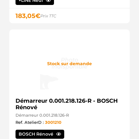
+LINE Neuf
FARCOM
8080432
FRIESEN
183,05
€
Prix TTC
SG1126
GHIBAUDI
SG1126RB
GHIBAUDI
CS1522
HC-
PARTS
8EA011611-
Stock sur demande
901
HELLA
3112015
HENKEL
PARTS
3112018
HENKEL
Démarreur 0.001.218.126-R - BOSCH
PARTS
Rénové
3112019
HENKEL
Démarreur 0.001.218.126-R
PARTS
Ref. AtelierD :
3001210
J5210526
HERTH+BUSS
BOSCH Rénové
36100-