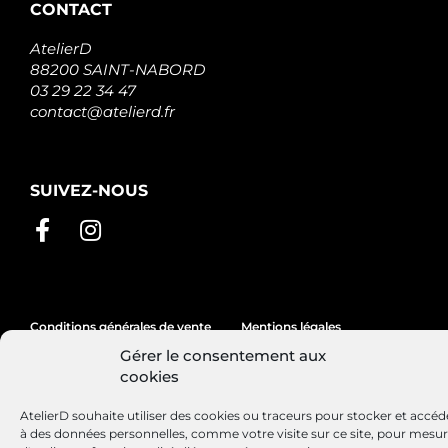
460215
CONTACT
VALEO
31271N
AtelierD
WAI /
88200 SAINT-NABORD
TRANSPO
03 29 22 34 47
WG2013464
WILMINK
contact@atelierd.fr
GROUP
WOOSTR80179
WOODAUTO
STR80179
SUIVEZ-NOUS
WOODAUTO
STRL672
3EFFE
1986S00606
BOSCH
90027865
DELCO
RAS31727
Conditions générales de vente
Mentions légales
DELCO
Gérer le consentement aux
8214380
Politique de cookies
cookies
POWERMAX
S130.271
AtelierD souhaite utiliser des cookies ou traceurs pour stocker et accéd
PSH
à des données personnelles, comme votre visite sur ce site, pour mesu
S144.376
Site réalisé par
Lézards
Création