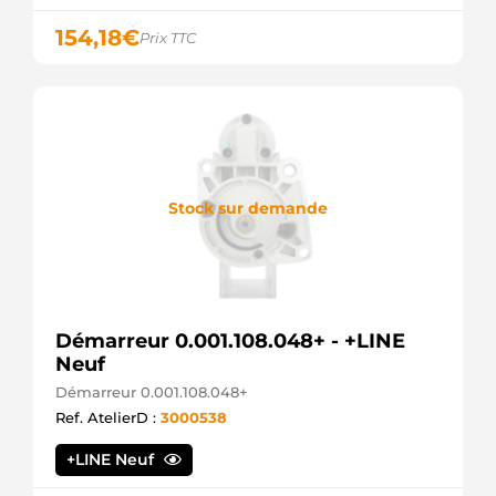
2F000
154,18
€
HYUNDAI
Prix TTC
/ KIA
36100-
2F050
HYUNDAI
/ KIA
803-
07005
IAP
Stock sur demande
QUALITY
PARTS
10032143AV
ITAB
AUTOMOTIVE
10032143OV
ITAB
Démarreur 0.001.108.048+ - +LINE
AUTOMOTIVE
Neuf
MTC106
Démarreur 0.001.108.048+
JAPANPARTS
3C106
Ref. AtelierD :
3000538
JAPKO
EST-3023
+LINE Neuf
KAVO
PARTS