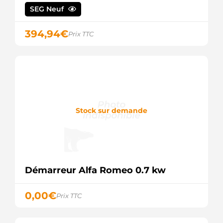
AINDE
SEG Neuf
080723KA
DOOSAN
394,94
€
19080029
Prix TTC
DELCO
200-
38204
DIXIE
300516-
00075
DOOSAN
300516-
Stock sur demande
00075A
DOOSAN
300516-
00075B
DOOSAN
500902
DELCO
Démarreur Alfa Romeo 0.7 kw
65.26201-
7062C
0,00
€
DOOSAN
Prix TTC
65.26201-
7067
DOOSAN