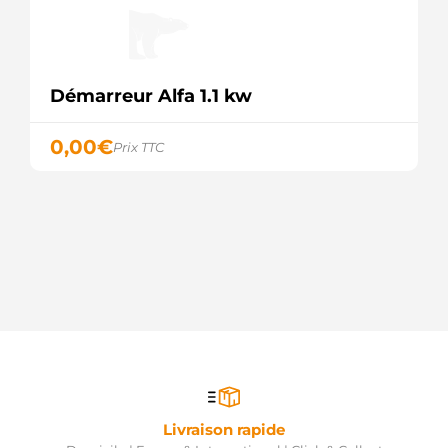
F032116626
CARGO
S132.506
PSH
S145.723
Démarreur Alfa 1.1 kw
PSH
0,00
€
Prix TTC
Livraison rapide