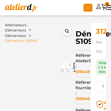
0
Alternateurs -
312,
>
Démarreurs
Démarre
>
Démarreurs
S1094S
Démarreur S1094S
Prix
TTC
Référence
AtelierD
Dispon
:
( 3 en
519449
stock )
Référence
fournisseur
:
S1094S
Pai
séc
Référence