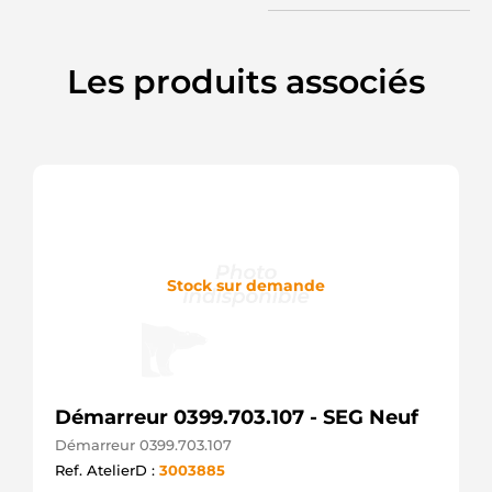
REAL
MAV486020
SIOM
Les produits associés
116626
CARGO
TT16940
TESLA
30218N
WAI /
TRANSPO
140-
39155
ROBERT'S
140-
Stock sur demande
39155NOE
ROBERT'S
140-
39155N
ROBERT'S
336576
LOGISTIK
Démarreur 0399.703.107 - SEG Neuf
STD3074
Démarreur 0399.703.107
KRAUF
CGB-
Ref. AtelierD :
3003885
27074