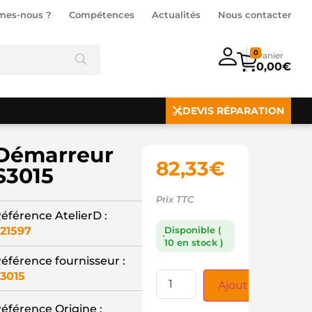
mes-nous ?
Compétences
Actualités
Nous contacter
0
0,00
€
DEVIS RÉPARATION
Démarreur
82,33
€
S3015
Prix TTC
éférence AtelierD :
21597
Disponible (
10 en stock )
éférence fournisseur :
3015
Ajouter au panie
éférence Origine :