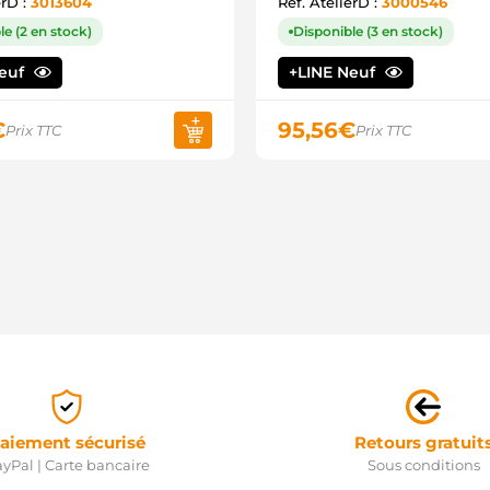
erD :
3013604
Ref. AtelierD :
3000546
7
7
le (2 en stock)
Disponible (3 en stock)
7
7
Neuf
+LINE Neuf
7
7
8
€
95,56
€
Prix TTC
Prix TTC
8
8
9
9
A
A
A
A
A
C
C
D
D
D
D
D
aiement sécurisé
Retours gratuit
D
yPal | Carte bancaire
Sous conditions
D