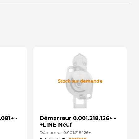
412455 VOLVO
430012 VOLVO
5258720 PRESTOLITE
2013200 HERTH+BUSS
2015010 HERTH+BUSS
2016401 HERTH+BUSS
32566 VALEO
32614 VALEO
32621 VALEO
33249 VALEO
33309 VALEO
36058 VALEO
36059 VALEO
36084 VALEO
34029 DUCELLIER
Stock sur demande
34031 DUCELLIER
34042 DUCELLIER
34043 DUCELLIER
34057 DUCELLIER
010117 SANDO
3291405 MAGNETI MARELLI
081+ -
6925129 PRESTOLITE
Démarreur 0.001.218.126+ -
700272482 RENAULT
+LINE Neuf
700703490 RENAULT
Démarreur 0.001.218.126+
700758217 RENAULT