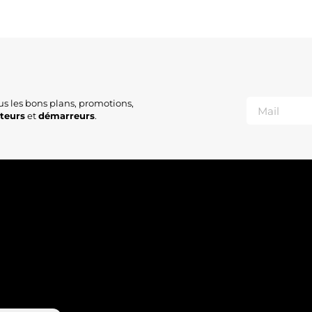
D
D
D
D
D
D
D
D
us les bons plans, promotions,
D
ateurs
et
démarreurs
.
D
D
D
G
M
M
M
M
M
N
N
N
R
S
S
S