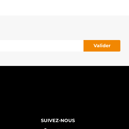
9E76 VALEO
9E761 VALEO
9E77 VALEO
9E771 VALEO
9E772 VALEO
9E773 VALEO
9E774 VALEO
9E776 VALEO
9R237 VALEO
Valider
RS0310 DELCO
RS3116 DELCO
RS5010 DELCO
S432566-A GPARTS
3T32985 MITSUBISHI
3T32986 MITSUBISHI
3T32988 MITSUBISHI
3T32989 MITSUBISHI
AV4510 SIOM
D058 VALEO
D114 VALEO
D145 VALEO
NL1031 RNL
3015 AS-PL
SUIVEZ-NOUS
S154 SOVEREIGN
S340 SOVEREIGN