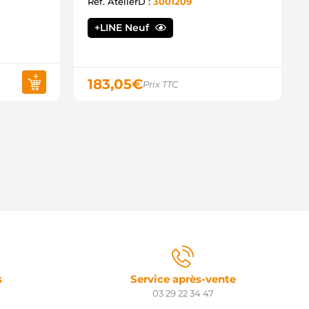
700854954 RENAULT
Ref. AtelierD :
3001209
701349264 RENAULT
701351027 RENAULT
+LINE Neuf
701499247 RENAULT
701499482 RENAULT
709758174 RENAULT
010310 FRIESEN
183,05
€
Prix TTC
212447 POWERMAX
EA726063-001 HELLA
000333117 BOSCH
031302 VOLVO
ES5103 AUTOELECTRO
ES5105 AUTOELECTRO
ZF3512 ISKRA / LETRIKA
ZF3531 ISKRA / LETRIKA
ZF3558 ISKRA / LETRIKA
S310 HC PARTS
ST10117AS CASCO
9E137 VALEO
9E138 VALEO
9E237 VALEO
9E238 VALEO
9E276 VALEO
s
Service après-vente
9E39 VALEO
03 29 22 34 47
9E71 VALEO