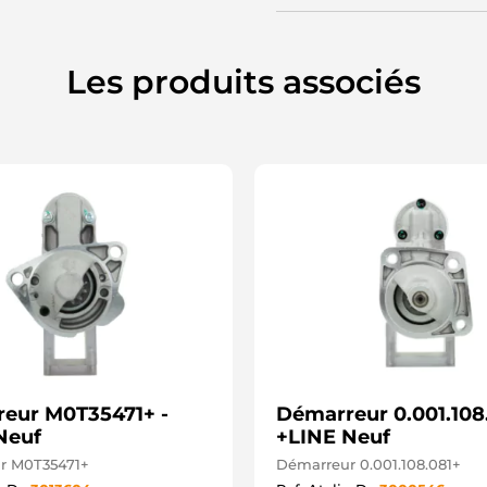
3
3
3
4
Les produits associés
4
4
4
4
4
4
4
4
4
4
5
5
5
5
5
6
6
eur M0T35471+ -
Démarreur 0.001.108.
6
7
Neuf
+LINE Neuf
7
r M0T35471+
Démarreur 0.001.108.081+
7