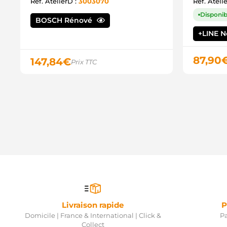
Ref. AtelierD :
3003070
Ref. Ateli
Disponib
BOSCH Rénové
+LINE 
87,90
147,84
€
Prix TTC
Livraison rapide
P
Domicile | France & International | Click &
Pa
Collect