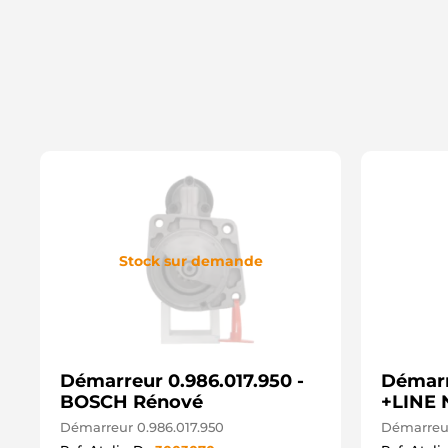
Stock sur demande
Démarreur 0.986.017.950 -
Démarr
BOSCH Rénové
+LINE 
Démarreur 0.986.017.950
Démarreu