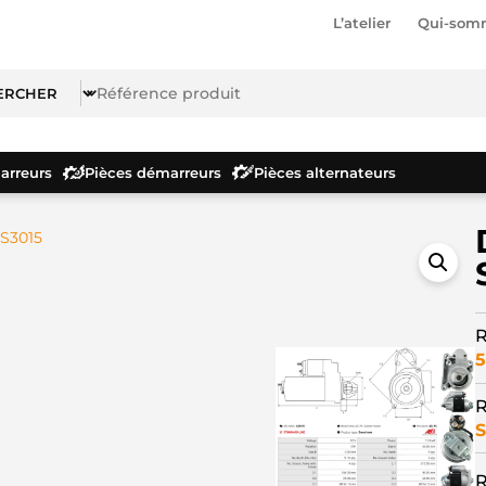
L’atelier
Qui-som
rreurs
Pièces démarreurs
Pièces alternateurs
S3015
R
5
R
S
R