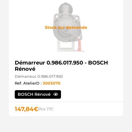
FARCOM
108060
FARCOM
33353237
FIAT
Stock sur demande
55217673
FIAT
55353237
FIAT
55353247
FIAT
Démarreur 0.986.017.950 - BOSCH
55353257
FIAT
Rénové
55561503
Démarreur 0.986.017.950
FIAT
Ref. AtelierD :
3003070
553532570
FIAT
8021240
BOSCH Rénové
FRIESEN
SG0101
147,84
€
Prix TTC
GHIBAUDI
55234810
GM
GS107437B-
R