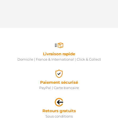
GPARTS
SS107437B-
R
GPARTS
CS1334
HC
PARTS
8EA012526-
971
HELLA
3110738
Livraison rapide
HENKEL
Domicile | France & International | Click & Collect
PARTS
3110739
HENKEL
PARTS
3110740
Paiement sécurisé
HENKEL
PayPal | Carte bancaire
PARTS
3110741
HENKEL
PARTS
3110742
Retours gratuits
HENKEL
Sous conditions
PARTS