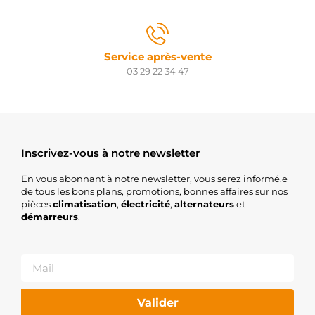
3110746
HENKEL
PARTS
3110790
Service après-vente
HENKEL
03 29 22 34 47
PARTS
3110791
HENKEL
PARTS
42107429
HERTH+BUSS
H5010005
Inscrivez-vous à notre newsletter
HOFFER
11.131.902
En vous abonnant à notre newsletter, vous serez informé.e
ISKRA /
de tous les bons plans, promotions, bonnes affaires sur nos
LETRIKA
pièces
climatisation
,
électricité
,
alternateurs
et
AZD2125
démarreurs
.
ISKRA /
LETRIKA
IS1286
ISKRA /
LETRIKA
10010251AV
Valider
ITAB