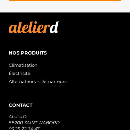
AUTOMOTIVE
10010251OV
ITAB
AUTOMOTIVE
10015128AV
ITAB
AUTOMOTIVE
10015128OV
ITAB
AUTOMOTIVE
11010075
NOS PRODUITS
KRAFTVOLL
GERMANY
Climatisation
STB1334
Électricité
KRAUF
101334
Alternateurs – Démarreurs
KUHNER
101334B
KUHNER
101334K
KUHNER
CONTACT
101334M
KUHNER
AtelierD
LES0420
88200 SAINT-NABORD
LE PART
03 29 22 34 47