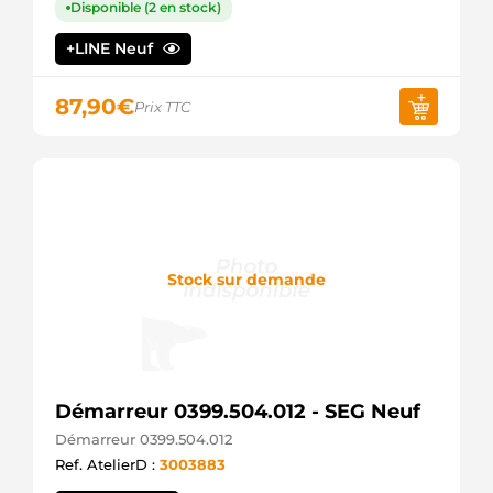
Disponible (2 en stock)
BOSCH
0986021243
+LINE Neuf
BOSCH
1986S00675
BOSCH
87,90
€
Prix TTC
F002G20485
BOSCH
F002G20917
BOSCH
STA0541R
BOVEZ
113843
CARGO
CST10251AS
Stock sur demande
CASCO
CST10251GS
CASCO
CST15128AS
CASCO
CST15128GS
CASCO
Démarreur 0399.504.012 - SEG Neuf
3141
Démarreur 0399.504.012
CEVAM
Ref. AtelierD :
3003883
DSN3023
DENSO