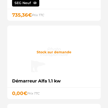
328075092
SEG Neuf
DRI
S-54081
735,36
€
Prix TTC
DTS
11958 EAI
STR0093
ELECTROLOG
25-3342
ELSTOCK
25-4476
ELSTOCK
EZ0531
Stock sur demande
ELTA
AUTOMOTIVE
220211
ERA
220211A
ERA
Démarreur Alfa 1.1 kw
220211R
ERA
1638136480
0,00
€
Prix TTC
EUROREPAR
11021240
EUROTEC
105517