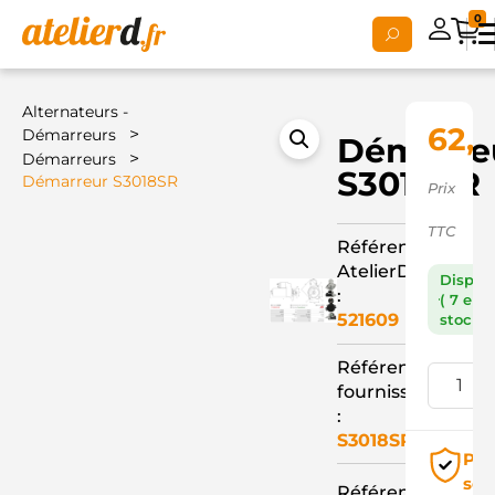
0
Alternateurs -
62,
>
Démarreurs
Démarre
>
Démarreurs
S3018SR
Démarreur S3018SR
Prix
TTC
Référence
AtelierD
Dispon
:
( 7 en
521609
stock )
Référence
fournisseur
:
S3018SR
Pai
séc
Référence