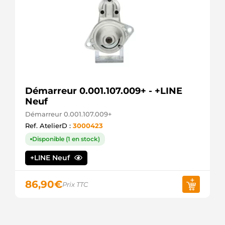
108060
FARCOM
33353237
FIAT
55217673
FIAT
55353237
FIAT
55353247
Démarreur 0.001.107.009+ - +LINE
FIAT
55353257
Neuf
FIAT
Démarreur 0.001.107.009+
55561503
Ref. AtelierD :
3000423
FIAT
553532570
Disponible (1 en stock)
FIAT
8021240
+LINE Neuf
FRIESEN
SG0101
GHIBAUDI
86,90
€
Prix TTC
55234810
GM
GS107437B-
R