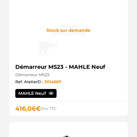
DRI
S-54081
DTS
11958 EAI
STR0093
Stock sur demande
ELECTROLOG
25-3342
ELSTOCK
25-4476
ELSTOCK
EZ0531
ELTA
Démarreur MS23 - MAHLE Neuf
AUTOMOTIVE
Démarreur MS23
220211
ERA
Ref. AtelierD :
3014667
220211A
ERA
MAHLE Neuf
220211R
ERA
416,06
€
Prix TTC
1638136480
EUROREPAR
11021240
EUROTEC
105517
FARCOM