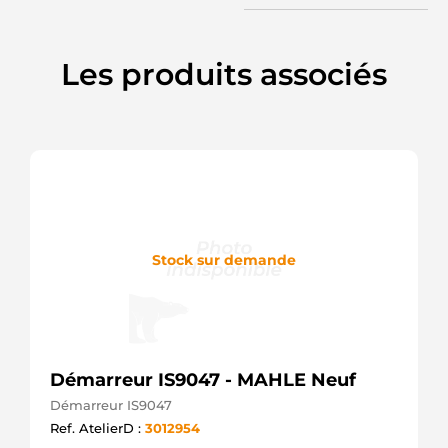
ANDEL
A21240
ATL
Les produits associés
AUTOTECHNIK
AEU1334
AUTOELECTRO
SBO251
AUTOTEAM
SBO251A
AUTOTEAM
SVA128
AUTOTEAM
SVA128A
AUTOTEAM
Stock sur demande
BST2053
BORG &
BECK
0001107429
BOSCH
0001107437
BOSCH
Démarreur IS9047 - MAHLE Neuf
0001107444
Démarreur IS9047
BOSCH
0986021240
Ref. AtelierD :
3012954
BOSCH