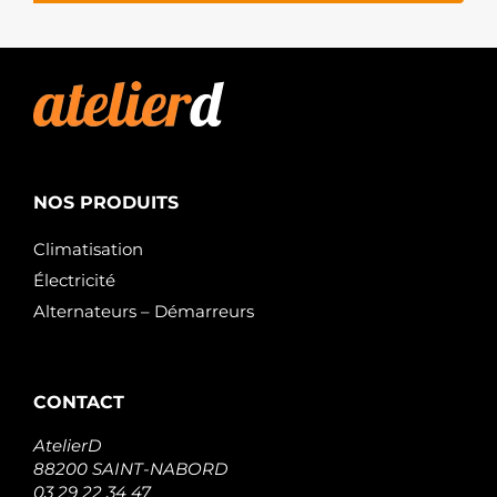
10010251OV
ITAB
AUTOMOTIVE
10015128AV
ITAB
AUTOMOTIVE
10015128OV
ITAB
AUTOMOTIVE
11010075
NOS PRODUITS
KRAFTVOLL
GERMANY
STB1334
Climatisation
KRAUF
Électricité
101334
KUHNER
Alternateurs – Démarreurs
101334B
KUHNER
101334K
KUHNER
CONTACT
101334M
KUHNER
LES0420
AtelierD
LE PART
88200 SAINT-NABORD
331877
03 29 22 34 47