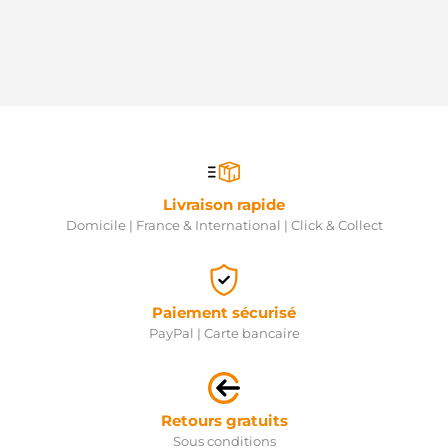
GPARTS
SS107437B-
R
GPARTS
CS1334
HC
PARTS
8EA012526-
971
HELLA
3110738
HENKEL
Livraison rapide
PARTS
Domicile | France & International | Click & Collect
3110739
HENKEL
PARTS
3110740
HENKEL
Paiement sécurisé
PARTS
PayPal | Carte bancaire
3110741
HENKEL
PARTS
3110742
HENKEL
Retours gratuits
PARTS
Sous conditions