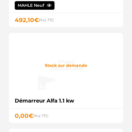
0986021243
MAHLE Neuf
BOSCH
1986S00675
492,10
€
BOSCH
Prix TTC
F002G20485
BOSCH
F002G20917
BOSCH
STA0541R
BOVEZ
113843
CARGO
Stock sur demande
CST10251AS
CASCO
CST10251GS
CASCO
CST15128AS
CASCO
CST15128GS
Démarreur Alfa 1.1 kw
CASCO
3141
0,00
€
CEVAM
Prix TTC
DSN3023
DENSO
328075092