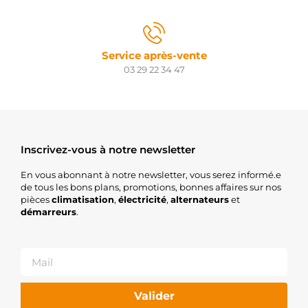
3110746
HENKEL
PARTS
3110790
HENKEL
Service après-vente
PARTS
03 29 22 34 47
3110791
HENKEL
PARTS
42107429
HERTH+BUSS
H5010005
Inscrivez-vous à notre newsletter
HOFFER
11.131.902
En vous abonnant à notre newsletter, vous serez informé.e
ISKRA /
de tous les bons plans, promotions, bonnes affaires sur nos
LETRIKA
pièces
climatisation
,
électricité
,
alternateurs
AZD2125
et
démarreurs
.
ISKRA /
LETRIKA
IS1286
ISKRA /
LETRIKA
10010251AV
ITAB
Valider
AUTOMOTIVE