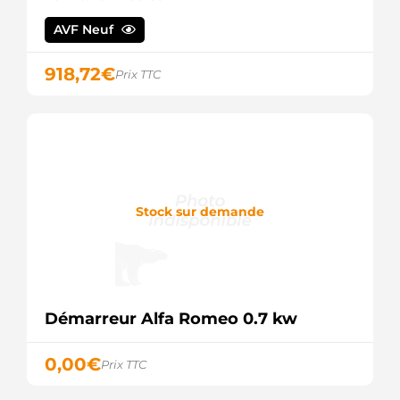
6015207.2
SANDO
AVF Neuf
20479702BN
REAL
918,72
€
20479702OE
Prix TTC
REAL
20479702RC
REAL
D7R9
VALEO
428000-
1620
DENSO
Stock sur demande
D8R29
VALEO
9646972280
PEUGEOT
9648242180
PEUGEOT
9655507680
Démarreur Alfa Romeo 0.7 kw
PEUGEOT
964715980
0,00
€
FIAT
Prix TTC
SU0001-
A2692