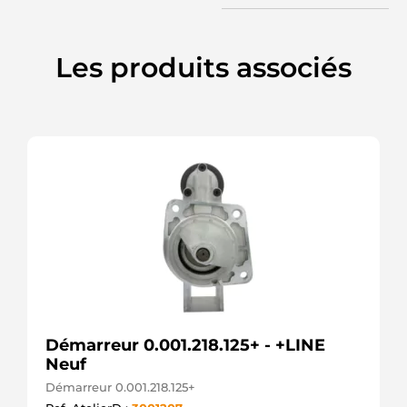
CASCO
25-4010
ELSTOCK
220393
Les produits associés
ERA
S12VA0035A2
SIDAT
8EA011610-
281
HELLA
LRS02338
LUCAS
LRS2338
LUCAS
943213421010
MAGNETI
MARELLI
MSRC1342
MAGNETI
MARELLI
063280090010
Démarreur 0.001.218.125+ - +LINE
MAGNETI
Neuf
MARELLI
88213251
Démarreur 0.001.218.125+
POWERMAX