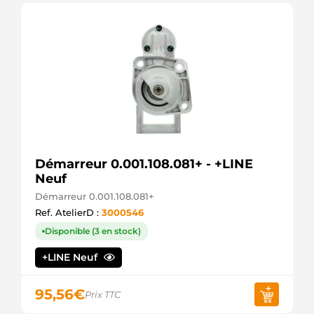
TOYOTA
220393A
ERA
SS438165V-
R
GPARTS
GS438165V-
R
GPARTS
GS438165V-
CX
GPARTS
GS438193-
Démarreur 0.001.108.081+ - +LINE
N
Neuf
GPARTS
Démarreur 0.001.108.081+
STV1342
KRAUF
Ref. AtelierD :
3000546
DRS0567
Disponible (3 en stock)
DELCO
DRS3949
+LINE Neuf
DELCO
RAS34226
DELCO
95,56
€
Prix TTC
8EA738251-
001