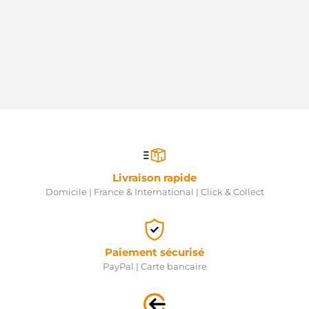
HELLA
438193
VALEO
458249
VALEO
71722354
FIAT
STR54181
WOODAUTO
331890
LOGISTIK
AEY2338
AUTOELECTRO
11959 EAI
Livraison rapide
STR00125
Domicile | France & International | Click & Collect
ELECTROLOG
STR00127
ELECTROLOG
220.529.113.000
PSH
Paiement sécurisé
220.529.113.500
PayPal | Carte bancaire
PSH
220.529.113.505
PSH
MAV172070