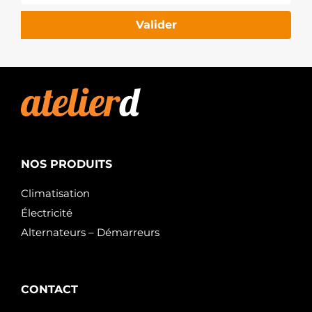
TRANSPO
STA0345R
Valider
BOVEZ
STM1185
ROLLCO
1638116180
OPEL
1638116180
PEUGEOT
1638116180
VAUXHALL
5802-EA
PEUGEOT
5802-W7
NOS PRODUITS
PEUGEOT
5802-X9
Climatisation
PEUGEOT
Électricité
5802-Y0
PEUGEOT
Alternateurs – Démarreurs
5802EA
PEUGEOT
5802W7
PEUGEOT
5802X9
CONTACT
PEUGEOT