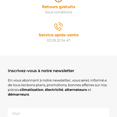
SIOM
Retours gratuits
VAL438165
Sous conditions
WOODAUTO
PRSL063
3EFFE
STRL063
3EFFE
Service après-vente
SG0415
03 29 22 34 47
GHIBAUDI
5015837
MEAT &
DORIA
DS1677
DELCO
DS5059
Inscrivez-vous à notre newsletter
DELCO
K9647157980
En vous abonnant à notre newsletter, vous serez informé.e
FIAT
de tous les bons plans, promotions, bonnes affaires sur nos
RAS34050
pièces
climatisation
,
électricité
,
alternateurs
et
DELCO
démarreurs
.
190700
VALEO
33313N-
OE WAI /