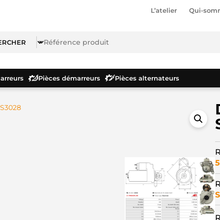
L’atelier
Qui-som
rreurs
Pièces démarreurs
Pièces alternateurs
 S3028
R
5
R
S
R