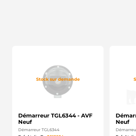
Stock sur demande
S
Démarreur TGL6344 - AVF
Démarr
Neuf
Neuf
Démarreur TGL6344
Démarreu