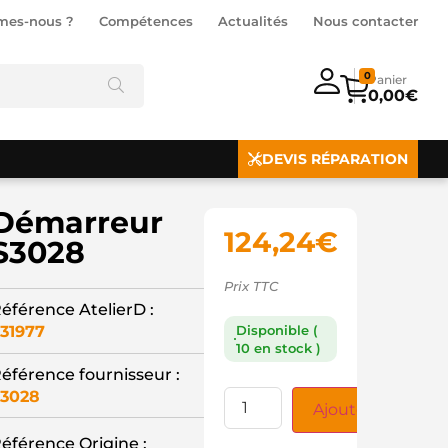
mes-nous ?
Compétences
Actualités
Nous contacter
0
0,00
€
DEVIS RÉPARATION
Démarreur
124,24
€
S3028
Prix TTC
éférence AtelierD :
31977
Disponible (
10 en stock )
éférence fournisseur :
3028
Ajouter au panie
éférence Origine :