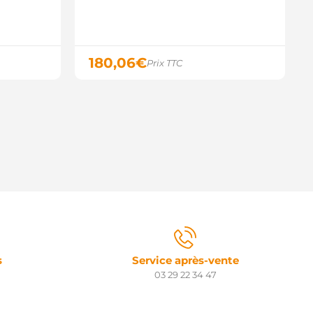
NM12313X ANDEL
TM1162 ROLLCO
TX200576 STARDAX
TX200576R STARDAX
032114161 CARGO
180,06
€
Prix TTC
145.690 PSH
133.967 PSH
s
Service après-vente
03 29 22 34 47