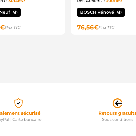
erD :
3014667
Ref. AtelierD :
3001169
A
S
S
Neuf
BOSCH Rénové
S
F
€
76,56
€
Prix TTC
Prix TTC
S
S
aiement sécurisé
Retours gratuit
yPal | Carte bancaire
Sous conditions