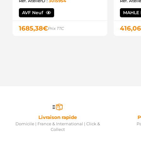
Ref. AtelierD :
3015954
Ref. Ateli
AVF Neuf
MAHLE 
1685,38
€
416,06
Prix TTC
Livraison rapide
P
Domicile | France & International | Click &
Pa
Collect