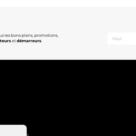
us les bons plans, promotions,
ateurs
et
démarreurs
.
INT-NABORD