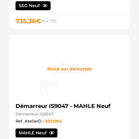
MAGNETI
SEG Neuf
MARELLI
AEU1288
735,36
€
AUTOELECTRO
Prix TTC
CS1288
HC
PARTS
CST15173
CASCO
CST15173AS
CASCO
CST15173ES
Stock sur demande
CASCO
CST15173GS
CASCO
CST15173OS
CASCO
CST15173RS
CASCO
Démarreur IS9047 - MAHLE Neuf
D8R1
Démarreur IS9047
VALEO
Ref. AtelierD :
3012954
D8R1B
VALEO
D8R1C
MAHLE Neuf
VALEO