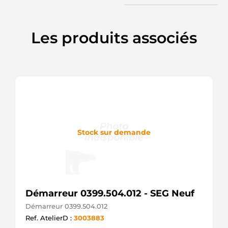
438162
VALEO
458178
Les produits associés
VALEO
570.550.104
PSH
6015173
SANDO
726144
VALEO
7711135502
RENAULT
8200237594
RENAULT
Stock sur demande
8200634604
RENAULT
88212678
POWERMAX
8EA012528-
091
HELLA
Démarreur 0399.504.012 - SEG Neuf
8EA738127-
Démarreur 0399.504.012
001
HELLA
Ref. AtelierD :
3003883
944280802110