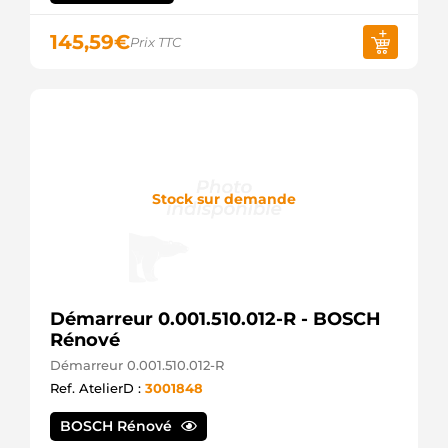
5015358
MEAT &
145,59
€
Prix TTC
DORIA
STM1162
ROLLCO
STX200576
STARDAX
STX200576R
STARDAX
F032114161
CARGO
Stock sur demande
S145.690
PSH
S133.967
PSH
Démarreur 0.001.510.012-R - BOSCH
Rénové
Démarreur 0.001.510.012-R
Ref. AtelierD :
3001848
BOSCH Rénové