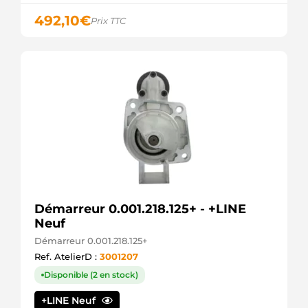
DRS0093
492,10
€
Prix TTC
DELCO
DS1203
DELCO
LRS01738
LUCAS
LRS1738
LUCAS
MAV171730
SIOM
MRS80211
MAGNETI
MARELLI
STR54101
WOODAUTO
STRW448
Démarreur 0.001.218.125+ - +LINE
3EFFE
STV1288
Neuf
KRAUF
Démarreur 0.001.218.125+
VAL438162
Ref. AtelierD :
3001207
WOODAUTO
STR00124
Disponible (2 en stock)
ELECTROLOG
S12VA0281A2
+LINE Neuf
SIDAT