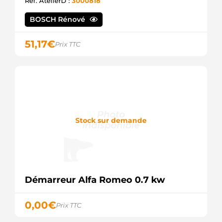
Ref. AtelierD :
3000818
8EA012527-
211
BOSCH Rénové
HELLA
8EA737376-
001
51,17
€
Prix TTC
HELLA
AES1274
AUTOELECTRO
CS1060
HC
PARTS
CST15143
CASCO
Stock sur demande
CST15143AS
CASCO
CST15143ES
CASCO
CST15143GS
CASCO
CST15143OS
Démarreur Alfa Romeo 0.7 kw
CASCO
CST15143RS
CASCO
0,00
€
Prix TTC
D6RA63
VALEO