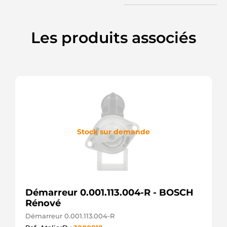
TRANSPO
30808465
VOLVO
3860
Les produits associés
CEVAM
432670
VALEO
455693
VALEO
6015143
SANDO
7700865985
RENAULT
7701499615
RENAULT
Stock sur demande
8018400
FRIESEN
8111635
VOLVO
8212378
POWERMAX
Démarreur 0.001.113.004-R - BOSCH
8602102
Rénové
VOLVO
88212378
Démarreur 0.001.113.004-R
POWERMAX