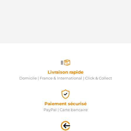
8602067
VOLVO
8602067
VOLVO
86020674
VOLVO
STX200192
STARDAX
STX200203
STARDAX
STX200203R
STARDAX
STX200336
Livraison rapide
STARDAX
F032113605
Domicile | France & International | Click & Collect
CARGO
Paiement sécurisé
PayPal | Carte bancaire