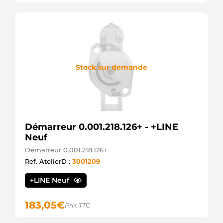
ANDEL
331212
LOGISTIK
STA0348R
BOVEZ
3080846
VOLVO
Stock sur demande
3080847
VOLVO
3082127
VOLVO
3082127
VOLVO
30821273
Démarreur 0.001.218.126+ - +LINE
VOLVO
Neuf
36050274
VOLVO
Démarreur 0.001.218.126+
7700862838
Ref. AtelierD :
3001209
RENAULT
7700871055
+LINE Neuf
RENAULT
7701499616
183,05
€
RENAULT
Prix TTC
8602066
VOLVO