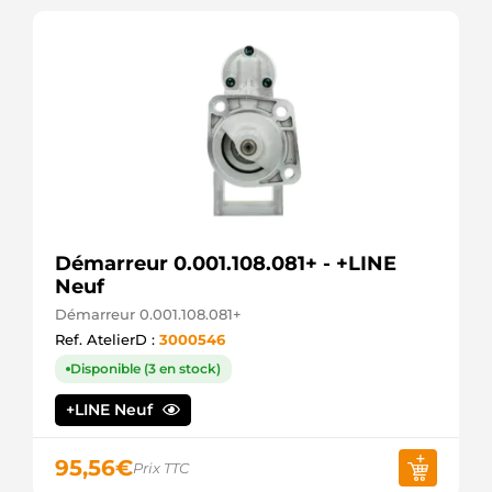
DRS3625
DELCO
LRT00174
LUCAS
MAV4710
SIOM
ND164
VALEO
S3030
AS-PL
SS449
SOVEREIGN
STR54018
Démarreur 0.001.108.081+ - +LINE
WOODAUTO
Neuf
STRS097
3EFFE
Démarreur 0.001.108.081+
220465
Ref. AtelierD :
3000546
ERA
STR0038
Disponible (3 en stock)
ELECTROLOG
S12BH0810A2
+LINE Neuf
SIDAT
S12VA0151A2
95,56
€
SIDAT
Prix TTC
ANM15845X