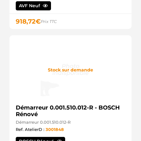
CARGO
AVF Neuf
CS1347
HC
918,72
€
PARTS
Prix TTC
6010295.1
SANDO
CST10295GS
CASCO
20401592OE
REAL
0001121402
BOSCH
Stock sur demande
0001121403
BOSCH
0001121416
BOSCH
0986020230
BOSCH
D6GS14M
Démarreur 0.001.510.012-R - BOSCH
VALEO
Rénové
D6GS14
Démarreur 0.001.510.012-R
VALEO
STRS178
Ref. AtelierD :
3001848
3EFFE
LRS2174