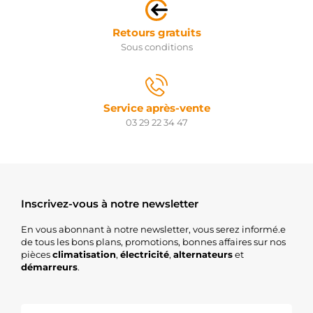
STX200231
STARDAX
17970N
Retours gratuits
WAI /
Sous conditions
TRANSPO
F032113773
CARGO
S132.483
PSH
Service après-vente
S145.674
03 29 22 34 47
PSH
S149.129
PSH
Inscrivez-vous à notre newsletter
En vous abonnant à notre newsletter, vous serez informé.e
de tous les bons plans, promotions, bonnes affaires sur nos
pièces
climatisation
,
électricité
,
alternateurs
et
démarreurs
.