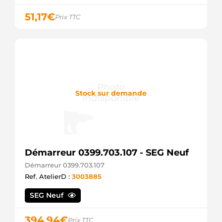
527-551
51,17
€
Prix TTC
HELLA
8EA738-
258-011
HELLA
STR0087
ELECTROLOG
220448
ERA
S12BH0144A2
Stock sur demande
SIDAT
S12VA0144A2
SIDAT
S12VA0144
SIDAT
438174
VALEO
Démarreur 0399.703.107 - SEG Neuf
02M911023E
Démarreur 0399.703.107
VW
Ref. AtelierD :
3003885
02M911023M
VW
SEG Neuf
2M911021
VW
2M911021B
394,94
€
Prix TTC