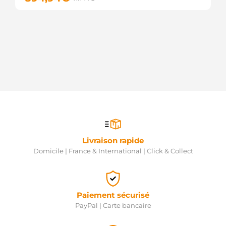
VW
2M911021BX
VW
2M911023G
VW
2M911023GX
VW
2M911023M
VW
2M911023MX
VW
L02M911021
VW
L02M911023M
VW
STX200231R
Livraison rapide
STARDAX
Domicile | France & International | Click & Collect
STX200350
STARDAX
STX200389
STARDAX
STX200389R
Paiement sécurisé
STARDAX
PayPal | Carte bancaire
STX201410
STARDAX