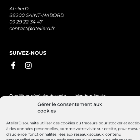
AtelierD
88200 SAINT-NABORD
03 29 22 34 47
contact@atelierd.fr
SUIVEZ-NOUS
Conditions générales de vente
Mentions légales
Gérer le consentement aux
Politique de cookies
cookies
AtelierD souhaite utiliser des cookies ou traceurs pour stocker et accéd
à des données personnelles, comme votre visite sur ce site, pour mesu
Site réalisé par
Lézards
Création
d'audience, fonctionnalités liées aux réseaux sociaux, contenu
personnalisé et mesure de performance du contenu, développer et