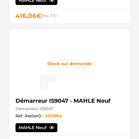
MAHLE Neuf
CST10318ES
CASCO
416,06
€
CST10318GS
Prix TTC
CASCO
CST10318OS
CASCO
CST10318RS
CASCO
CST15182
CASCO
CST15182AS
Stock sur demande
CASCO
CST15182ES
CASCO
CST15182GS
CASCO
CST15182OS
CASCO
Démarreur IS9047 - MAHLE Neuf
CST15182RS
Démarreur IS9047
CASCO
Ref. AtelierD :
3012954
D6GS13
VALEO
MAHLE Neuf
D6GS13M
VALEO
DRT0220