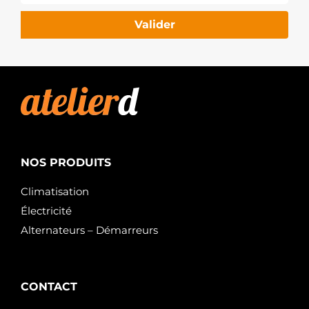
PSH
S145.476
Valider
PSH
6015182.0
SANDO
6015182.1
SANDO
NOS PRODUITS
Climatisation
Électricité
Alternateurs – Démarreurs
CONTACT