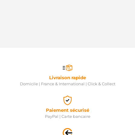
VALD6GS13M
WOODAUTO
STR0065
ELECTROLOG
S12BH0247A2
SIDAT
S12BH0247
SIDAT
02T911024QX
VW
726086
VALEO
726886
VALEO
943213241010
Livraison rapide
MAGNETI
Domicile | France & International | Click & Collect
MARELLI
063521204080
MAGNETI
MARELLI
8EA012526-
Paiement sécurisé
482
PayPal | Carte bancaire
HELLA
8020220
FRIESEN