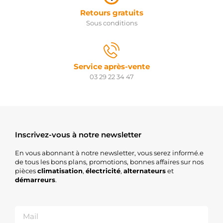
STM580
ROLLCO
Retours gratuits
2T911023M
Sous conditions
VW
2T911023MX
VW
2T911023T
VW
Service après-vente
2T911023TX
03 29 22 34 47
VW
2T911024Q
VW
L02T911023T
VW
STX200279
Inscrivez-vous à notre newsletter
STARDAX
STX200279R
En vous abonnant à notre newsletter, vous serez informé.e
STARDAX
de tous les bons plans, promotions, bonnes affaires sur nos
ASM1307
pièces
climatisation
,
électricité
,
alternateurs
et
APEC
démarreurs
.
NPANSM1307
NAPA
F032114176
CARGO
S132.398