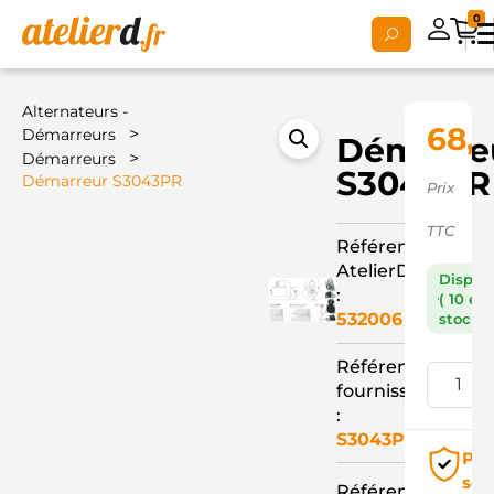
0
Alternateurs -
68,
>
Démarreurs
Démarre
>
Démarreurs
S3043PR
Démarreur S3043PR
Prix
TTC
Référence
AtelierD
Dispon
:
( 10 en
532006
stock )
Référence
fournisseur
:
S3043PR
Pai
séc
Référence