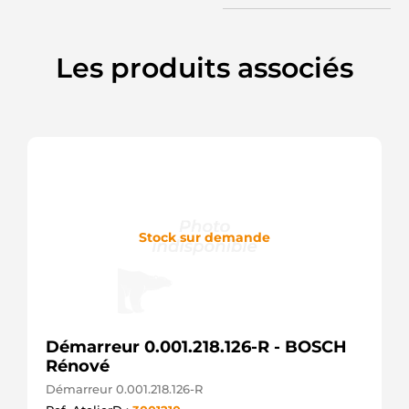
114176
CARGO
12065 EAI
Les produits associés
20401813
REAL
20479281
REAL
220447
ERA
25-3294
ELSTOCK
300.566.102
PSH
3036
Stock sur demande
CEVAM
32735N
WAI /
TRANSPO
42020220
HERTH+BUSS
438173
Démarreur 0.001.218.126-R - BOSCH
VALEO
Rénové
458215
VALEO
Démarreur 0.001.218.126-R
6010318