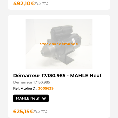
492,10
€
Prix TTC
DELCO
DT1330
DELCO
LRS01735
LUCAS
LRS1735
LUCAS
M1201E
PRESTOLITE
Stock sur demande
MAV123180
SIOM
MAV171820
SIOM
MRS20220
MAGNETI
Démarreur 17.130.985 - MAHLE Neuf
MARELLI
STR54059
Démarreur 17.130.985
WOODAUTO
Ref. AtelierD :
3005639
STRW398
3EFFE
MAHLE Neuf
STV1324
KRAUF
VAL438173
625,15
€
Prix TTC
WOODAUTO