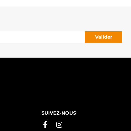
2651N WAI / TRANSPO
TR54020 WOODAUTO
AL438135 WOODAUTO
ALD7E29 WOODAUTO
130.930 PSH
145.608 PSH
Valider
SUIVEZ-NOUS