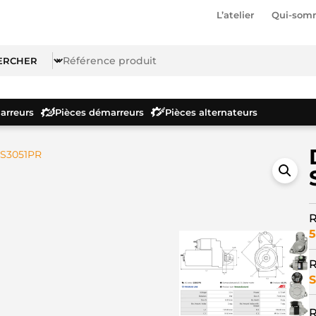
L’atelier
Qui-som
rreurs
Pièces démarreurs
Pièces alternateurs
 S3051PR
R
5
R
S
R