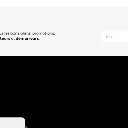
3
S
V
V
S
S
us les bons plans, promotions,
ateurs
et
démarreurs
.
INT-NABORD