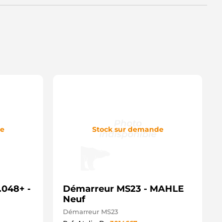
S438135-A GPARTS
S1305 HC PARTS
EA011610-771 HELLA
EA738136-001 HELLA
112832 HENKEL PARTS
112835 HENKEL PARTS
5211103 HERTH+BUSS
5015160 HOFFER
03-13091 IAP QUALITY PARTS
0045109AV ITAB AUTOMOTIVE
0045109OV ITAB AUTOMOTIVE
TD211 JAPANPARTS
D211 JAPKO
TV1305 KRAUF
01305 KUHNER
de
Stock sur demande
01305V KUHNER
31814 LOGISTIK
RS01651 LUCAS
RS1651 LUCAS
00000169130 MAGNETI
ARELLI
.048+ -
44280801960 MAGNETI
Démarreur MS23 - MAHLE
ARELLI
Neuf
RS80196 MAGNETI MARELLI
Démarreur MS23
015160 MEAT & DORIA