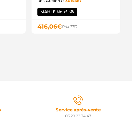
3300-1F700 NISSAN
Ref. AtelierD :
3014667
3300-1F705 NISSAN
3300-1F760 NISSAN
MAHLE Neuf
3300-1F761 NISSAN
8212101 POWERMAX
416,06
€
Prix TTC
R9544 PROTECH
60.551.082.000 PSH
60.551.082.215 PSH
60.551.082.500 PSH
RS1052 QUINTON HAZELL
0417901BN REAL
0417901OE REAL
11-001-000666R REMANTE
045109.0 SANDO
045109.1 SANDO
12VA0572A2 SIDAT
I9068 SNRA
TX200474 STARDAX
TX200474R STARDAX
93ST21 STARTCAR
T01259 TMI
s
Service après-vente
01145 VALEO
03 29 22 34 47
38135 VALEO
55984 VALEO
7E29 VALEO