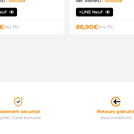
erD :
3001209
Ref. AtelierD :
3000538
2
2
2
Neuf
+LINE Neuf
2
8
€
86,90
€
Prix TTC
Prix TTC
I
1
1
1
Q
2
2
0
6
6
S
N
S
S
1
S
aiement sécurisé
Retours gratuit
2
yPal | Carte bancaire
Sous conditions
4
4
D