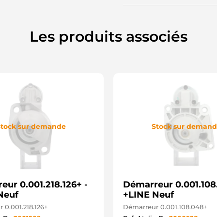
S
J
8
8
Les produits associés
3
3
J
H
8
1
1
M
3
S
2
tock sur demande
Stock sur deman
2
3
L
L
6
M
ur 0.001.218.126+ -
Démarreur 0.001.108
9
M
Neuf
+LINE Neuf
M
 0.001.218.126+
Démarreur 0.001.108.048+
5