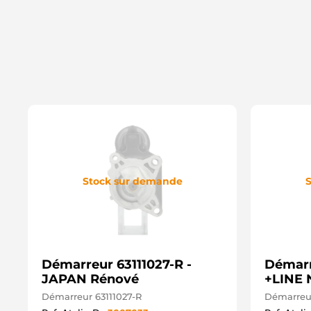
Stock sur demande
S
Démarreur 63111027-R -
Démarre
JAPAN Rénové
+LINE 
Démarreur 63111027-R
Démarreur