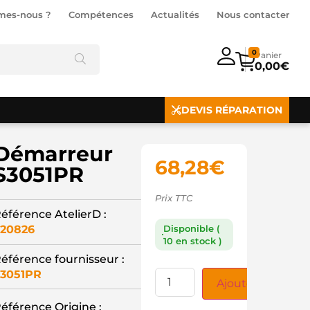
mes-nous ?
Compétences
Actualités
Nous contacter
0
0,00
€
DEVIS RÉPARATION
Démarreur
68,28
€
S3051PR
Prix TTC
éférence AtelierD :
20826
Disponible (
10 en stock )
éférence fournisseur :
3051PR
Ajouter au panie
éférence Origine :