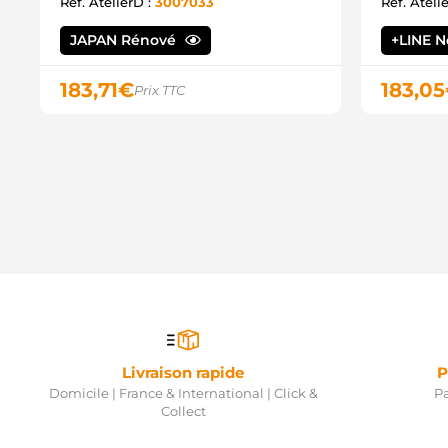
Ref. AtelierD :
3007033
Ref. Ateli
JAPAN Rénové
+LINE 
183,71
€
183,05
Prix TTC
Livraison rapide
P
Domicile | France & International | Click &
Pa
Collect