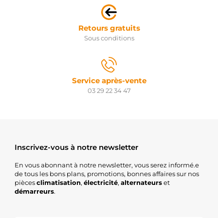
8200075362
RENAULT
8200096510
Retours gratuits
RENAULT
8200331251
Sous conditions
RENAULT
8200583014
RENAULT
8200628419
Service après-vente
RENAULT
8200628426
03 29 22 34 47
RENAULT
8251643
VOLVO
8253786
VOLVO
8602244
Inscrivez-vous à notre newsletter
VOLVO
91167270
En vous abonnant à notre newsletter, vous serez informé.e
OPEL
de tous les bons plans, promotions, bonnes affaires sur nos
91167474
pièces
climatisation
,
électricité
,
alternateurs
et
OPEL
démarreurs
.
93160655
OPEL
93174002