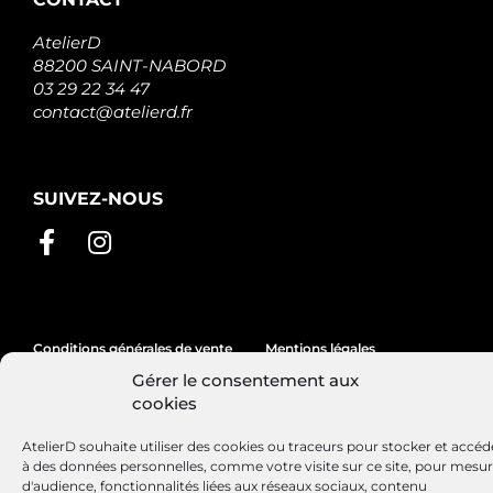
STX200019R
STARDAX
AtelierD
STX201025
88200 SAINT-NABORD
STARDAX
STX200018
03 29 22 34 47
STARDAX
contact@atelierd.fr
EZ0427
ELTA
AUTOMOTIVE
F032112474
SUIVEZ-NOUS
CARGO
S135.334
PSH
S148.925
PSH
Conditions générales de vente
Mentions légales
Gérer le consentement aux
Politique de cookies
cookies
AtelierD souhaite utiliser des cookies ou traceurs pour stocker et accéd
à des données personnelles, comme votre visite sur ce site, pour mesu
Site réalisé par
Lézards
Création
d'audience, fonctionnalités liées aux réseaux sociaux, contenu