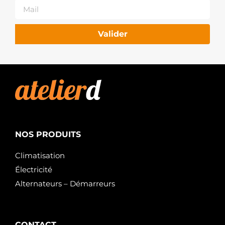
OPEL
93858918
OPEL
9512644
Valider
OPEL
M001T85681
MITSUBISHI
M001T85682
MITSUBISHI
M001T85981
MITSUBISHI
M1T85681
MITSUBISHI
M1T85682
MITSUBISHI
NOS PRODUITS
M1T85981
MITSUBISHI
Climatisation
MW30620657
MITSUBISHI
Électricité
R1040042
OPEL
Alternateurs – Démarreurs
STX200018R
STARDAX
STX200019
STARDAX
CONTACT