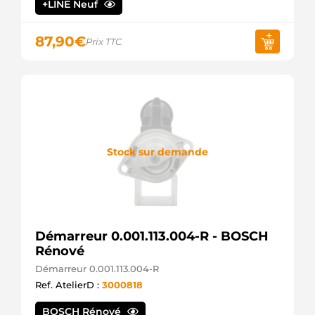
+LINE Neuf
CST15177RS
CASCO
D7R48
87,90
€
Prix TTC
VALEO
DRS3908
DELCO
DS5018
DELCO
LRS01702
LUCAS
LRS1702
LUCAS
Stock sur demande
MAV171770
SIOM
MRS80184
MAGNETI
MARELLI
S618190
Démarreur 0.001.113.004-R - BOSCH
MITSUBISHI
Rénové
STR54098
WOODAUTO
Démarreur 0.001.113.004-R
STRS726
Ref. AtelierD :
3000818
3EFFE
STV1281
BOSCH Rénové
KRAUF