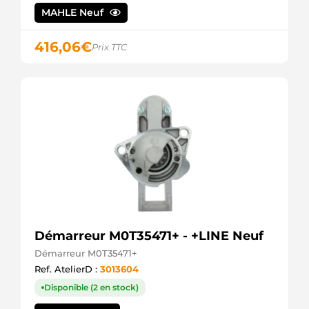
HELLA
MAHLE Neuf
8EA738107-
001
416,06
€
HELLA
Prix TTC
944280801840
MAGNETI
MARELLI
AEU1281
AUTOELECTRO
CS1193
HC
PARTS
CS1281
HC
PARTS
CST15177
CASCO
CST15177AS
CASCO
Démarreur M0T35471+ - +LINE Neuf
CST15177ES
Démarreur M0T35471+
CASCO
Ref. AtelierD :
3013604
CST15177GS
CASCO
Disponible (2 en stock)
CST15177OS
CASCO