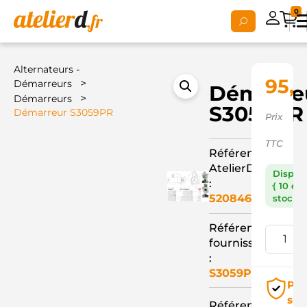
0
Alternateurs -
95,
>
Démarreurs
Démarre
>
Démarreurs
S3059PR
Démarreur S3059PR
Prix
TTC
Référence
AtelierD
Dispon
:
( 10 en
520846
stock )
Référence
fournisseur
:
S3059PR
Pai
séc
Référence