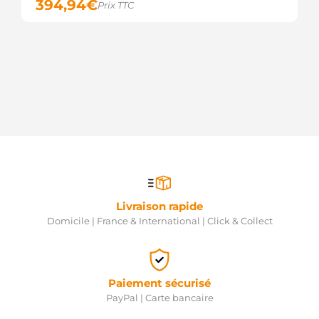
OPEL
394,94
€
Prix TTC
4414332
OPEL
4414402
OPEL
7700113622
RENAULT
7700115479
RENAULT
7700116260
RENAULT
7700116260D
RENAULT
7711134792
RENAULT
7711134802
Livraison rapide
RENAULT
7711134934
Domicile | France & International | Click & Collect
RENAULT
8200040415
RENAULT
8200054336
Paiement sécurisé
RENAULT
8200064465B
PayPal | Carte bancaire
RENAULT