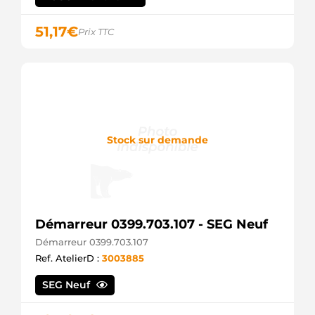
STR00019
ELECTROLOG
51,17
€
Prix TTC
1810A048
MITSUBISHI
23300-
00Q0E
NISSAN
23300-
00QAC
NISSAN
23300-
Stock sur demande
AW300
NISSAN
23300-
AW302
NISSAN
31100-
Démarreur 0399.703.107 - SEG Neuf
67J00
SUZUKI
Démarreur 0399.703.107
31100-
Ref. AtelierD :
3003885
67J00-
000
SEG Neuf
SUZUKI
4411195