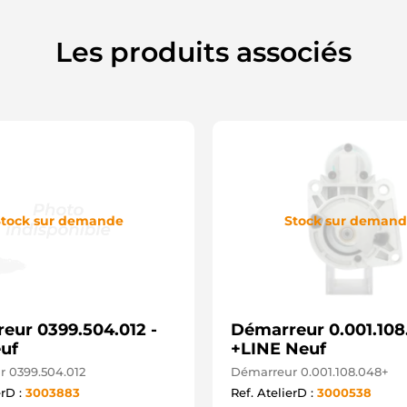
M
A
C
Les produits associés
C
C
C
C
C
C
D
D
D
L
L
tock sur demande
Stock sur deman
M
S
S
S
S
8
eur 0399.504.012 -
Démarreur 0.001.108
8
S
uf
+LINE Neuf
S
 0399.504.012
Démarreur 0.001.108.048+
S
erD :
3003883
Ref. AtelierD :
3000538
E