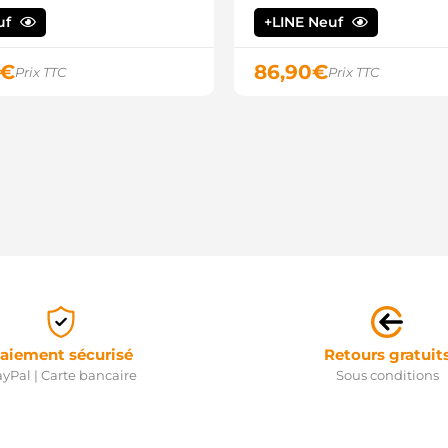
S
S
uf
+LINE Neuf
€
86,90
€
Prix TTC
Prix TTC
aiement sécurisé
Retours gratuit
yPal | Carte bancaire
Sous conditions