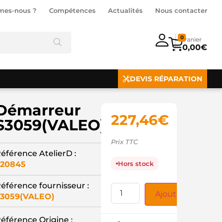
mes-nous ?
Compétences
Actualités
Nous contacter
0
0,00
€
DEVIS RÉPARATION
Démarreur
227,46
€
S3059(VALEO)
Prix TTC
éférence AtelierD :
20845
Hors stock
éférence fournisseur :
Ajouter au panie
3059(VALEO)
éférence Origine :