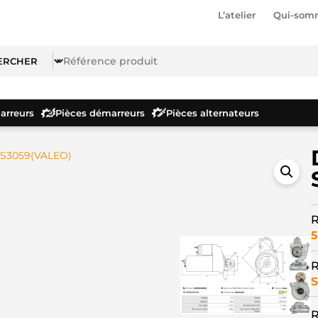
L’atelier
Qui-som
rreurs
Pièces démarreurs
Pièces alternateurs
 S3059(VALEO)
R
5
R
S
R