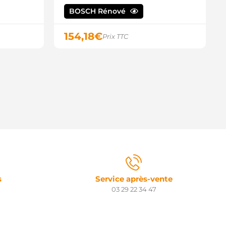
135.334 PSH
148.925 PSH
BOSCH Rénové
154,18
€
Prix TTC
s
Service après-vente
03 29 22 34 47