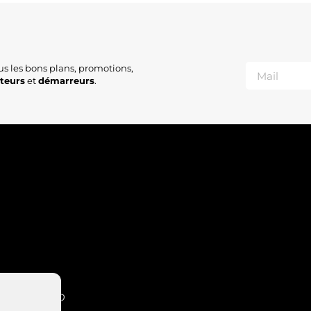
us les bons plans, promotions,
ateurs
et
démarreurs
.
INT-NABORD