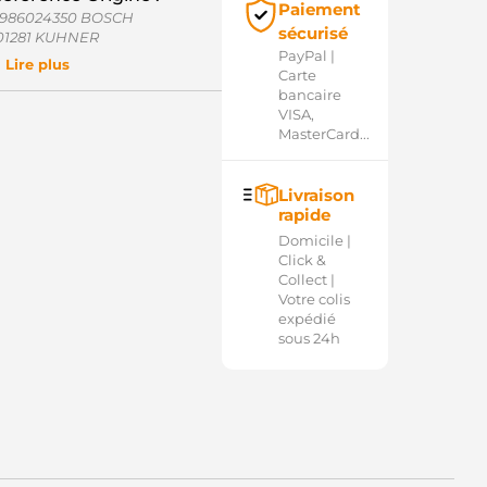
Paiement
986024350 BOSCH
sécurisé
01281 KUHNER
PayPal |
01281V KUHNER
Lire plus
Carte
0479771 REAL
bancaire
20478 ERA
VISA,
5-3252 ELSTOCK
MasterCard...
007 CEVAM
061819 VOLVO
062065 VOLVO
0620657 VOLVO
Livraison
2703N WAI / TRANSPO
rapide
2438096 HERTH+BUSS
Domicile |
38096 VALEO
Click &
55972 VALEO
Collect |
015177 SANDO
Votre colis
711134793 RENAULT
expédié
10.517.113 PSH
sous 24h
200064465 RENAULT
20006446B RENAULT
602274 VOLVO
8212436 POWERMAX
EA012528-261 HELLA
EA738107-001 HELLA
44280801840 MAGNETI