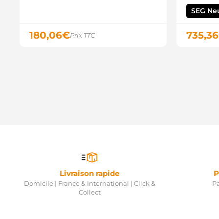
SEG Ne
180,06
€
735,36
Prix TTC
Livraison rapide
P
Domicile | France & International | Click &
Pa
Collect