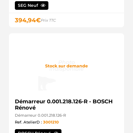
DELCO
SEG Neuf
11999 EAI
STR0095
394,94
€
ELECTROLOG
Prix TTC
25-3476
ELSTOCK
EZ0596
ELTA
AUTOMOTIVE
220453
ERA
220529
Stock sur demande
ERA
220587
ERA
220980
ERA
SG0919
GHIBAUDI
Démarreur 0.001.218.126-R - BOSCH
R1530110
Rénové
GM
Démarreur 0.001.218.126-R
GS438202-
A
Ref. AtelierD :
3001210
GPARTS
GS438202V-