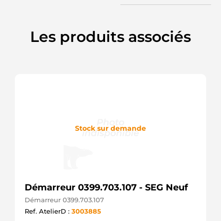
AEY2304
AUTOELECTRO
0986023530
Les produits associés
BOSCH
F042S0H088
BOSCH
STA0177R
BOVEZ
114074
CARGO
F032114074
CARGO
CST15186AS
CASCO
Stock sur demande
CST15186GS
CASCO
3082
CEVAM
DRS0113
DELCO
DRS0113X
Démarreur 0399.703.107 - SEG Neuf
DELCO
Démarreur 0399.703.107
DS1223
DELCO
Ref. AtelierD :
3003885
RAS31224