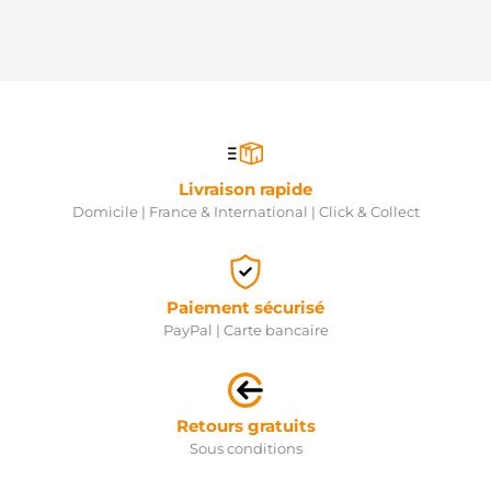
DORIA
A4709060300
MERCEDES
A4709069400
MERCEDES
M001T80681
MITSUBISHI
M1T80681
MITSUBISHI
NPANSM1497
Livraison rapide
NAPA
Domicile | France & International | Click & Collect
23300-
9453R
NISSAN
23300-
00Q0A
Paiement sécurisé
NISSAN
PayPal | Carte bancaire
23300-
00Q0D
NISSAN
23300-
00Q1E
Retours gratuits
NISSAN
Sous conditions
23300-
00Q1G