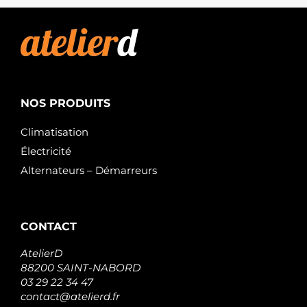
23300-
JG70A
NISSAN
23300-
00QOA
NISSAN
23300-
00QOD
NISSAN
NOS PRODUITS
23300-
JG70B
Climatisation
NISSAN
Électricité
23300-
340A9
Alternateurs – Démarreurs
NISSAN
1202193
OPEL
1202204
OPEL
CONTACT
1202395
OPEL
AtelierD
4416774
88200 SAINT-NABORD
OPEL
03 29 22 34 47
4417538
contact@atelierd.fr
OPEL