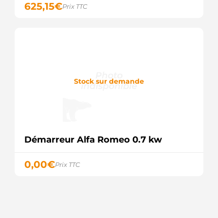
625,15
€
Prix TTC
LRS02304
LUCAS
LRS2304
LUCAS
063728021810
MAGNETI
MARELLI
943214151010
MAGNETI
Stock sur demande
MARELLI
944280802180
MAGNETI
MARELLI
MRS80218
MAGNETI
Démarreur Alfa Romeo 0.7 kw
MARELLI
MSRC1415
MAGNETI
0,00
€
Prix TTC
MARELLI
5035237
MEAT &
DORIA
5015831
MEAT &