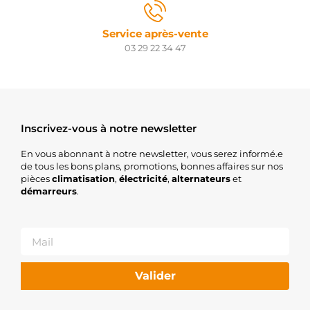
NISSAN
23300-
00Q3E
Service après-vente
NISSAN
03 29 22 34 47
23300-
00Q3M
NISSAN
23300-
0157R
NISSAN
23300-
Inscrivez-vous à notre newsletter
0222R
NISSAN
En vous abonnant à notre newsletter, vous serez informé.e
23300-
de tous les bons plans, promotions, bonnes affaires sur nos
0721R
pièces
climatisation
,
électricité
,
alternateurs
et
NISSAN
démarreurs
.
23300-
2654R
NISSAN
23300-
3172R
NISSAN
Valider
23300-
3400A9
NISSAN