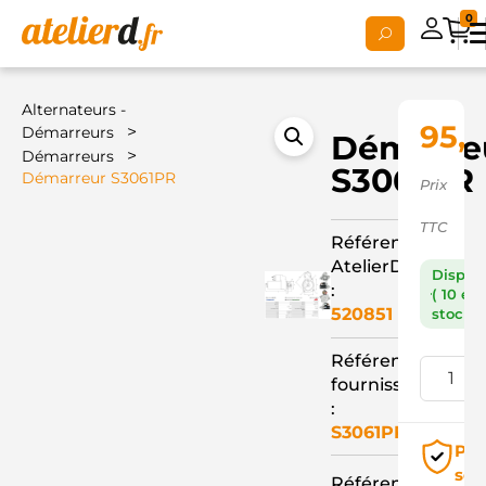
0
Alternateurs -
95,
>
Démarreurs
Démarre
>
Démarreurs
S3061PR
Démarreur S3061PR
Prix
TTC
Référence
AtelierD
Dispon
:
( 10 en
520851
stock )
Référence
fournisseur
:
S3061PR
Pai
séc
Référence