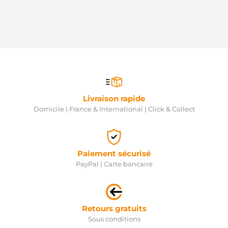
MTA12-7
FEMSA
MTA12P-7
FEMSA
PRSL224
3EFFE
RNL1167
RNL
S3086
AS-PL
Livraison rapide
SG0941
GHIBAUDI
Domicile | France & International | Click & Collect
STV0094
KRAUF
220109
ERA
Paiement sécurisé
220114
ERA
PayPal | Carte bancaire
STR00213
ELECTROLOG
S12VA0363A2
SIDAT
Retours gratuits
ANM13891X
ANDEL
Sous conditions
5015858