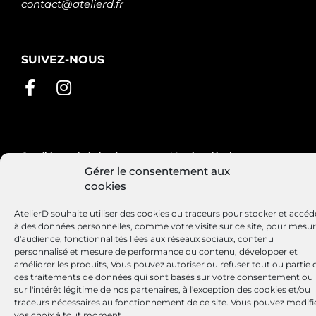
contact@atelierd.fr
SUIVEZ-NOUS
Conditions générales de vente
Mentions légales
Gérer le consentement aux
Politique de cookies
cookies
AtelierD souhaite utiliser des cookies ou traceurs pour stocker et accéd
à des données personnelles, comme votre visite sur ce site, pour mesu
Site réalisé par
Lézards
Création
d'audience, fonctionnalités liées aux réseaux sociaux, contenu
personnalisé et mesure de performance du contenu, développer et
améliorer les produits, Vous pouvez autoriser ou refuser tout ou partie 
ces traitements de données qui sont basés sur votre consentement ou
sur l'intérêt légitime de nos partenaires, à l'exception des cookies et/ou
traceurs nécessaires au fonctionnement de ce site. Vous pouvez modifi
vos choix à tout moment.