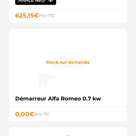
MAHLE Neuf
7701499472
RENAULT
7701499647
625,15
€
Prix TTC
RENAULT
8011671
FRIESEN
8EA726250-
001
HELLA
9000330107
BOSCH
Stock sur demande
AES2103
AUTOELECTRO
AZE0303
ISKRA /
LETRIKA
CS94 HC
PARTS
Démarreur Alfa Romeo 0.7 kw
CST15153AS
CASCO
CST15153RS
0,00
€
Prix TTC
CASCO
D6RA42
VALEO
D6RA421