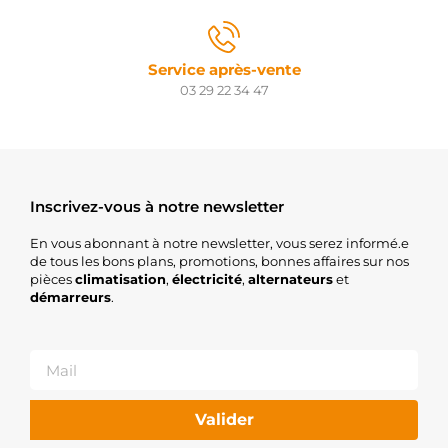
MEAT &
DORIA
STR00098
Service après-vente
ELECTROLOG
STX200635
03 29 22 34 47
STARDAX
570.006.092.460
PSH
570.006.092.000
PSH
STRL224
Inscrivez-vous à notre newsletter
3EFFE
25-0105
En vous abonnant à notre newsletter, vous serez informé.e
ELSTOCK
de tous les bons plans, promotions, bonnes affaires sur nos
LRS00203
pièces
climatisation
,
électricité
,
alternateurs
et
LUCAS
démarreurs
.
LRS203
LUCAS
F032110856
CARGO
S133.615
PSH
Valider