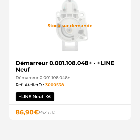
VALEO
D8E111
VALEO
D8E130
Stock sur demande
VALEO
D8E131
VALEO
D8E54
VALEO
D8E70
VALEO
Démarreur 0.001.108.048+ - +LINE
D8E74
Neuf
VALEO
D8E86
Démarreur 0.001.108.048+
VALEO
Ref. AtelierD :
3000538
D9E92
VALEO
+LINE Neuf
DRS1671
DELCO
DS2781
86,90
€
Prix TTC
DELCO
MAV171530
SIOM
MOC12-7
FEMSA