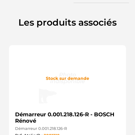
310407
RENAULT
3497
CEVAM
Les produits associés
432557
VALEO
433243
VALEO
532021
VALEO
532021A
VALEO
532023
VALEO
532023A
Stock sur demande
VALEO
6015153.0
SANDO
6015153.2
SANDO
6136
Démarreur 0.001.218.126-R - BOSCH
VALEO
Rénové
6185
VALEO
Démarreur 0.001.218.126-R
6219