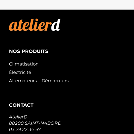
WOODAUTO
42438227
HERTH+BUSS
NOS PRODUITS
Climatisation
Électricité
Alternateurs – Démarreurs
CONTACT
AtelierD
88200 SAINT-NABORD
03 29 22 34 47