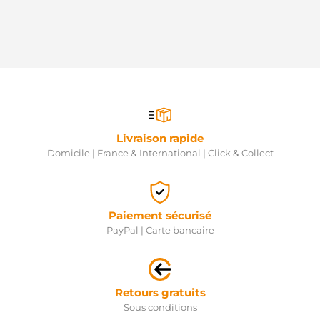
521
HELLA
3116934
HENKEL
PARTS
3116935
HENKEL
PARTS
10015124OV
ITAB
Livraison rapide
AUTOMOTIVE
QRS1719
Domicile | France & International | Click & Collect
QUINTON
HAZELL
011-001-
000164R
Paiement sécurisé
REMANTE
AU9051
PayPal | Carte bancaire
SNRA
241ST21
STARTCAR
TT16274
Retours gratuits
TESLA
TECHNICS
Sous conditions
ST01764