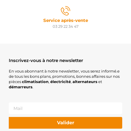
TMI
WST00712
WALKER
Service après-vente
CST15124GS
CASCO
03 29 22 34 47
6015124.1
SANDO
300.583.122.440
PSH
0986028050
BOSCH
Inscrivez-vous à notre newsletter
0AM911023DV
VW
En vous abonnant à notre newsletter, vous serez informé.e
14130089
de tous les bons plans, promotions, bonnes affaires sur nos
AES
pièces
climatisation
,
électricité
,
alternateurs
et
1986S01267
démarreurs
.
BOSCH
RNLTS18ER20
RNL
RNLTS18ER20T
RNL
VALTS18ER20
WOODAUTO
Valider
WOOSTR54136