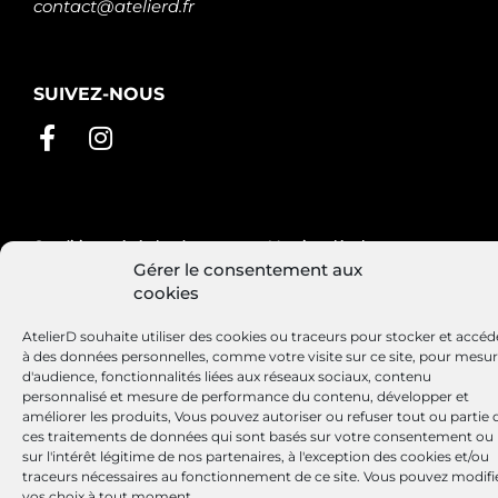
contact@atelierd.fr
SUIVEZ-NOUS
Conditions générales de vente
Mentions légales
Gérer le consentement aux
Politique de cookies
cookies
AtelierD souhaite utiliser des cookies ou traceurs pour stocker et accéd
à des données personnelles, comme votre visite sur ce site, pour mesu
Site réalisé par
Lézards
Création
d'audience, fonctionnalités liées aux réseaux sociaux, contenu
personnalisé et mesure de performance du contenu, développer et
améliorer les produits, Vous pouvez autoriser ou refuser tout ou partie 
ces traitements de données qui sont basés sur votre consentement ou
sur l'intérêt légitime de nos partenaires, à l'exception des cookies et/ou
traceurs nécessaires au fonctionnement de ce site. Vous pouvez modifi
vos choix à tout moment.