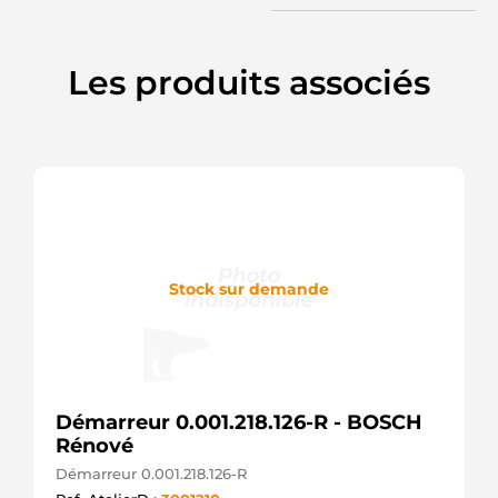
255125V
KUHNER
30203N
WAI /
Les produits associés
TRANSPO
3062
CEVAM
438227
VALEO
458391
VALEO
88214188
POWERMAX
AEY2590
AUTOELECTRO
Stock sur demande
AM911023D
VW
AM911023DX
VW
AM911023Q
VW
Démarreur 0.001.218.126-R - BOSCH
AM911023QX
Rénové
VW
CS1480
Démarreur 0.001.218.126-R
HC