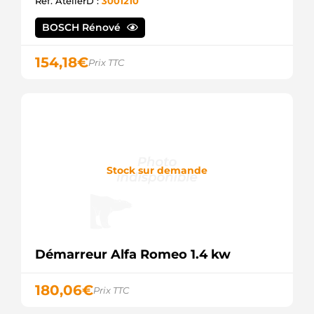
Ref. AtelierD :
3001210
PARTS
DRS0882
BOSCH Rénové
DELCO
DS1992
DELCO
154,18
€
Prix TTC
LRS02590
LUCAS
LRS2590
LUCAS
STR54136
WOODAUTO
STRL876
3EFFE
Stock sur demande
TS18ER20
VALEO
TS18ER20B
VALEO
STR00147
ELECTROLOG
S12VA0349A2
Démarreur Alfa Romeo 1.4 kw
SIDAT
331028
LOGISTIK
180,06
€
Prix TTC
5015857
MEAT &