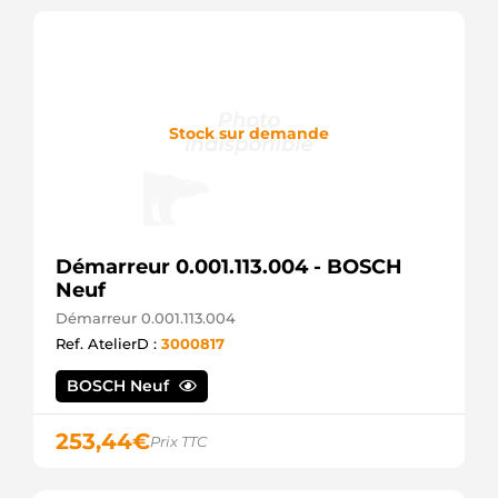
DORIA
605720100048
MWM
STX200425
STARDAX
300.583.122.460
PSH
Stock sur demande
F032115376
CARGO
S132.528
PSH
S145.765
PSH
Démarreur 0.001.113.004 - BOSCH
AZMT-53-
Neuf
010-1428
A.Z.
Démarreur 0.001.113.004
MEISTERTEILE
Ref. AtelierD :
3000817
30-0522
AIRSTAL
BOSCH Neuf
10439706
ALANKO
ANM99571
253,44
€
Prix TTC
ANDEL
SVA124
AUTOTEAM