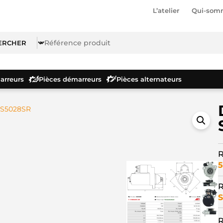
L’atelier
Qui-som
rreurs
Pièces démarreurs
Pièces alternateurs
 S5028SR
R
5
R
R