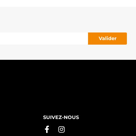
AV376180 SIOM
ITM9T61171 WOODAUTO
S778 MAHLE
SRC1388 MAGNETI MARELLI
-80173 DIXIE
-80473 DIXIE
5028 AS-PL
Valider
G0344 GHIBAUDI
TM1388 KRAUF
TM4388 KRAUF
TM6388 KRAUF
TM8388 KRAUF
TR71067 WOODAUTO
TRL902 3EFFE
TRS045 3EFFE
20563 ERA
24MH0026A2 SIDAT
24MH0109A2 SIDAT
24MH0109 SIDAT
2804728 VOLVO
TR5044 ELECTROLOG
TR5365 ELECTROLOG
SUIVEZ-NOUS
TR79711 ELECTROLOG
009T66371ZZ9 MITSUBISHI
9T66371ZZ9 MITSUBISHI