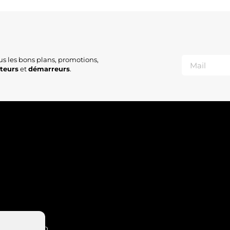
M
M
M
M
S
S
S
us les bons plans, promotions,
S
ateurs
et
démarreurs
.
S
S
S
S
S
S
S
2
S
S
S
2
S
S
S
M
M
INT-NABORD