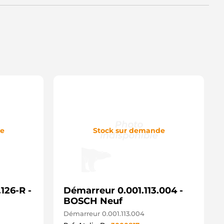
5-4127 ELSTOCK
035618 SANDO
035669 SANDO
11.502.123 PSH
11.520.123 PSH
122 CEVAM
178 CEVAM
5000087 VOLVO
EA012586-051 HELLA
EA738258-381 HELLA
1-27-3470 WILSON
43213881010 MAGNETI MARELLI
ZE4697 ISKRA / LETRIKA
OS0001261049 WOODAUTO
GB-91171 AINDE
de
Stock sur demande
S1388 HC PARTS
S1472 HC PARTS
ST35618 CASCO
ST35618AS CASCO
ST35618ES CASCO
ST35618GS CASCO
126-R -
ST35618OS CASCO
Démarreur 0.001.113.004 -
ST35618RS CASCO
BOSCH Neuf
ST35669 CASCO
Démarreur 0.001.113.004
ST35669AS CASCO