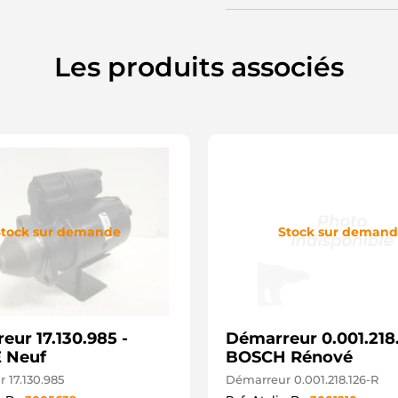
4
6
6
8
Les produits associés
8
8
8
8
8
8
9
9
A
B
C
tock sur demande
Stock sur deman
C
C
C
C
C
C
eur 17.130.985 -
Démarreur 0.001.218.
C
C
 Neuf
BOSCH Rénové
C
 17.130.985
Démarreur 0.001.218.126-R
C