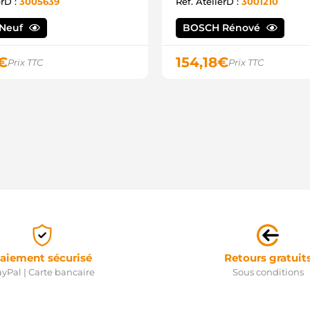
erD :
3005639
Ref. AtelierD :
3001210
C
C
C
Neuf
BOSCH Rénové
C
D
€
154,18
€
Prix TTC
Prix TTC
D
F
F
I
L
L
L
L
M
M
M
M
M
M
M
M
aiement sécurisé
Retours gratuit
M
yPal | Carte bancaire
Sous conditions
M
M
M