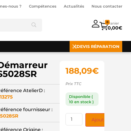
mes-nous ?
Compétences
Actualités
Nous contacter
0
0,00
€
DEVIS RÉPARATION
Démarreur
188,09
€
S5028SR
Prix TTC
éférence AtelierD :
13275
Disponible (
10 en stock )
éférence fournisseur :
S5028SR
Ajouter au panie
éférence Origine :