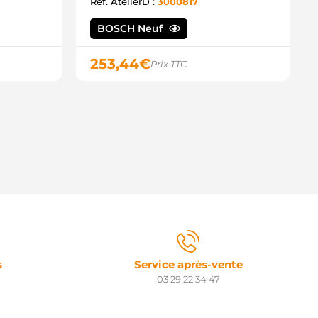
ST35669ES CASCO
Ref. AtelierD :
3000817
ST35669GS CASCO
ST35669OS CASCO
BOSCH Neuf
ST35669RS CASCO
RS0109 DELCO
253,44
€
Prix TTC
S1219 DELCO
042001199 BOSCH
042001203 BOSCH
S9476 ISKRA / LETRIKA
RS02274 LUCAS
RS02455 LUCAS
RS2274 LUCAS
RS2455 LUCAS
009T61171 MITSUBISHI
009T62172 MITSUBISHI
009T64171 MITSUBISHI
009T66371 MITSUBISHI
90R3547SE PRESTOLITE
90R3557SE PRESTOLITE
90R3558SE PRESTOLITE
9T61171 MITSUBISHI
s
Service après-vente
9T62172 MITSUBISHI
03 29 22 34 47
9T64171 MITSUBISHI
9T66371 MITSUBISHI
AV127140 SIOM