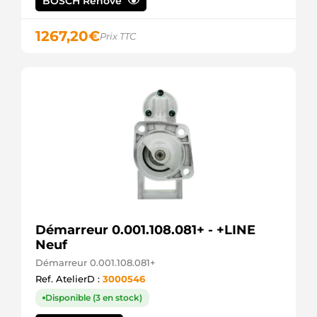
BOSCH Rénové
HELLA
42001881
1267,20
€
HERTH+BUSS
Prix TTC
MTD228
JAPANPARTS
3D228
JAPKO
STM1332
KRAUF
101332
KUHNER
101332M
KUHNER
101332V
KUHNER
LRS01968
LUCAS
LRS1968
Démarreur 0.001.108.081+ - +LINE
LUCAS
Neuf
063721332010
Démarreur 0.001.108.081+
MAGNETI
MARELLI
Ref. AtelierD :
3000546
943213321010
Disponible (3 en stock)
MAGNETI
MARELLI