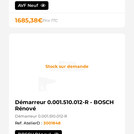
DELCO
AVF Neuf
11984 EAI
25-3330
1685,38
€
ELSTOCK
Prix TTC
220396
ERA
SG0281
GHIBAUDI
G201332MI-
R
GPARTS
GS438224-
Stock sur demande
A
GPARTS
GST87881-
A
GPARTS
GST87881MI-
R
Démarreur 0.001.510.012-R - BOSCH
GPARTS
Rénové
CS1332
Démarreur 0.001.510.012-R
HC
PARTS
Ref. AtelierD :
3001848
8EA011610-
241