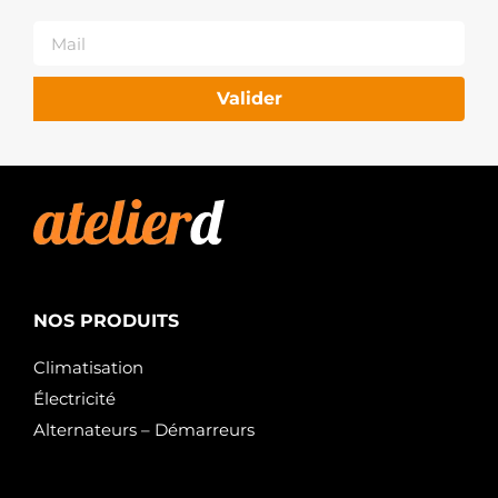
RIDEX
2S0084R
RIDEX
STM1084
ROLLCO
Valider
6035160.0
SANDO
6035160.1
SANDO
MAV371600
SIOM
MAV371600A
SIOM
201025
VALEO
458643
NOS PRODUITS
VALEO
32968N
WAI /
Climatisation
TRANSPO
Électricité
MITM0T87881
WOODAUTO
Alternateurs – Démarreurs
STR71127
WOODAUTO
STR5325