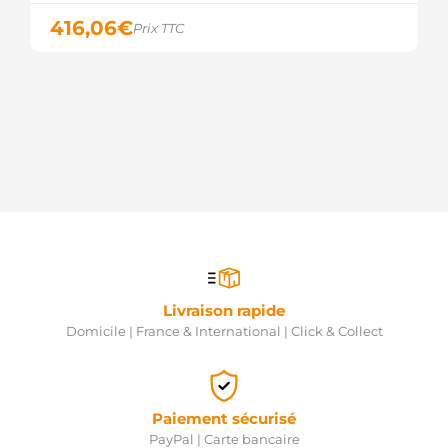
MITSUBISHI
M00T87881
416,06
€
Prix TTC
MITSUBISHI
M0T21471
MITSUBISHI
M0T87881
MITSUBISHI
M0T87881AM
MITSUBISHI
M0T88681
MITSUBISHI
MT87881
MITSUBISHI
23300-
00Q0F
NISSAN
23300-
00Q1M
Livraison rapide
NISSAN
Domicile | France & International | Click & Collect
88212821
POWERMAX
S1222M
PRESTOLITE
570.534.123.000
Paiement sécurisé
PSH
PayPal | Carte bancaire