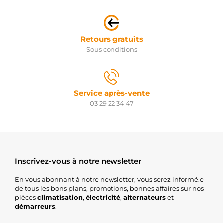
570.534.123.130
PSH
570.534.123.265
PSH
570.534.123.370
Retours gratuits
PSH
Sous conditions
20437061BN
REAL
20437061OE
REAL
7711135334
Service après-vente
NISSAN
03 29 22 34 47
8200186330
NISSAN
8200251007
NISSAN
8200285128
NISSAN
Inscrivez-vous à notre newsletter
8200306595
NISSAN
En vous abonnant à notre newsletter, vous serez informé.e
8200399594
de tous les bons plans, promotions, bonnes affaires sur nos
NISSAN
pièces
climatisation
,
électricité
,
alternateurs
et
8200584675
démarreurs
.
NISSAN
2S0084