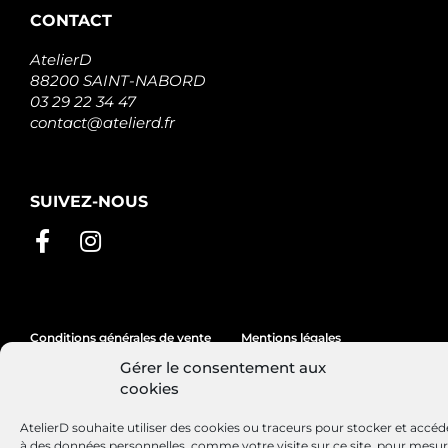
ELECTROLOG
CONTACT
S12MH0012A2
SIDAT
AtelierD
S12MH0012
SIDAT
88200 SAINT-NABORD
M000T87881AM
03 29 22 34 47
MITSUBISHI
contact@atelierd.fr
ANM16205
ANDEL
331457
LOGISTIK
SUIVEZ-NOUS
F042200015
BOSCH
570.534.123.500
PSH
F032US0072
UNIPOINT
F032US0072K4K
UNIPOINT
Conditions générales de vente
Mentions légales
233000603R
Gérer le consentement aux
NISSAN
Politique de cookies
STR5084
cookies
ELECTROLOG
570.534.123.506
AtelierD souhaite utiliser des cookies ou traceurs pour stocker et accéd
PSH
à des données personnelles, comme votre visite sur ce site, pour mesu