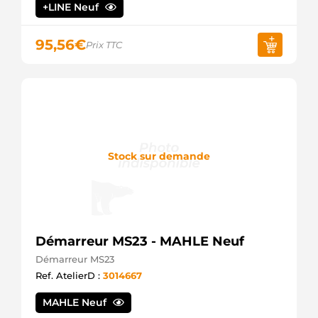
+LINE Neuf
944280801860
MAGNETI
MARELLI
95,56
€
Prix TTC
MQS1332
MAGNETI
MARELLI
MRS80186
MAGNETI
MARELLI
MSRC1332
MAGNETI
MARELLI
Stock sur demande
5035037
MEAT &
DORIA
6079060300
MERCEDES
A6079060300
Démarreur MS23 - MAHLE Neuf
MERCEDES
M000T21471
Démarreur MS23
MITSUBISHI
Ref. AtelierD :
3014667
M000T87881
MITSUBISHI
MAHLE Neuf
M000T88681