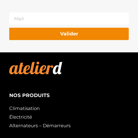
RIDEX
2S0084R
RIDEX
STM1084
ROLLCO
6035160.0
Valider
SANDO
6035160.1
SANDO
MAV371600
SIOM
MAV371600A
SIOM
201025
VALEO
458643
VALEO
NOS PRODUITS
32968N
WAI /
TRANSPO
Climatisation
MITM0T87881
Électricité
WOODAUTO
STR71127
Alternateurs – Démarreurs
WOODAUTO
STR5325