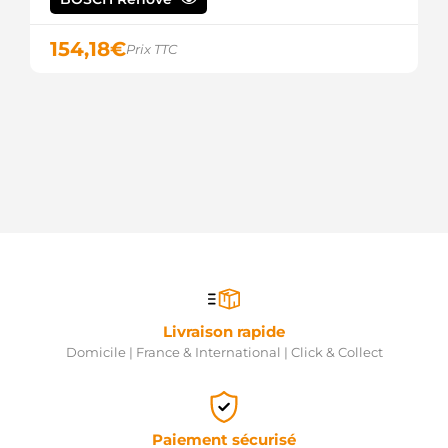
MITSUBISHI
M00T87881
MITSUBISHI
154,18
€
Prix TTC
M0T21471
MITSUBISHI
M0T87881
MITSUBISHI
M0T87881AM
MITSUBISHI
M0T88681
MITSUBISHI
MT87881
MITSUBISHI
23300-
00Q0F
NISSAN
23300-
00Q1M
NISSAN
Livraison rapide
88212821
Domicile | France & International | Click & Collect
POWERMAX
S1222M
PRESTOLITE
570.534.123.000
PSH
Paiement sécurisé