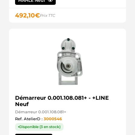
MAHLE Neuf
HELLA
42001881
492,10
€
HERTH+BUSS
Prix TTC
MTD228
JAPANPARTS
3D228
JAPKO
STM1332
KRAUF
101332
KUHNER
101332M
KUHNER
101332V
KUHNER
LRS01968
LUCAS
LRS1968
Démarreur 0.001.108.081+ - +LINE
LUCAS
Neuf
063721332010
Démarreur 0.001.108.081+
MAGNETI
MARELLI
Ref. AtelierD :
3000546
943213321010
Disponible (3 en stock)
MAGNETI
MARELLI