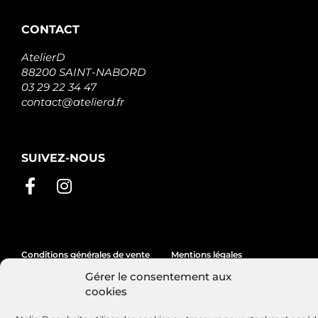
ELECTROLOG
S12MH0012A2
CONTACT
SIDAT
S12MH0012
SIDAT
AtelierD
ANM16205
88200 SAINT-NABORD
ANDEL
03 29 22 34 47
ANM16205X
contact@atelierd.fr
ANDEL
331457
LOGISTIK
F042200015
SUIVEZ-NOUS
BOSCH
570.534.123.500
PSH
570.534.123.505
PSH
F032US0072
UNIPOINT
F032US0072K4K
Conditions générales de vente
Mentions légales
UNIPOINT
233000603R
Gérer le consentement aux
Politique de cookies
NISSAN
cookies
STR5084
ELECTROLOG