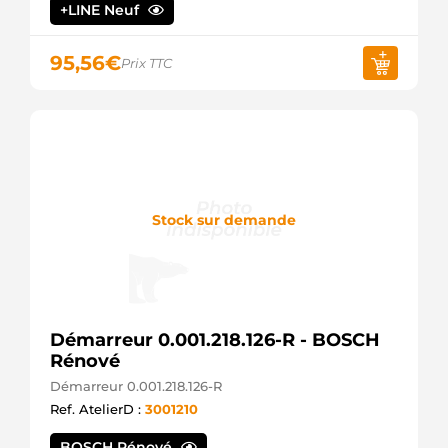
+LINE Neuf
944280801860
MAGNETI
MARELLI
95,56
€
Prix TTC
MQS1332
MAGNETI
MARELLI
MRS80186
MAGNETI
MARELLI
MSRC1332
MAGNETI
MARELLI
Stock sur demande
5035037
MEAT &
DORIA
6079060300
MERCEDES
A6079060300
Démarreur 0.001.218.126-R - BOSCH
MERCEDES
Rénové
M000T21471
MITSUBISHI
Démarreur 0.001.218.126-R
M000T87881
Ref. AtelierD :
3001210
MITSUBISHI
M000T88681
BOSCH Rénové