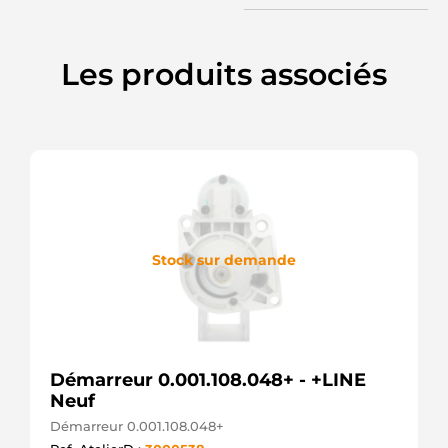
D228
ASHIKA
AEU1332
Les produits associés
AUTOELECTRO
NEU1332
AUTOELECTRO
0986022800
BOSCH
113897
CARGO
CST35160AS
CASCO
CST35160GS
CASCO
Stock sur demande
3005
CEVAM
DRS3985
DELCO
DRS3985N
DELCO
DS5095
Démarreur 0.001.108.048+ - +LINE
DELCO
Neuf
DS5095N
DELCO
Démarreur 0.001.108.048+
RAS34096