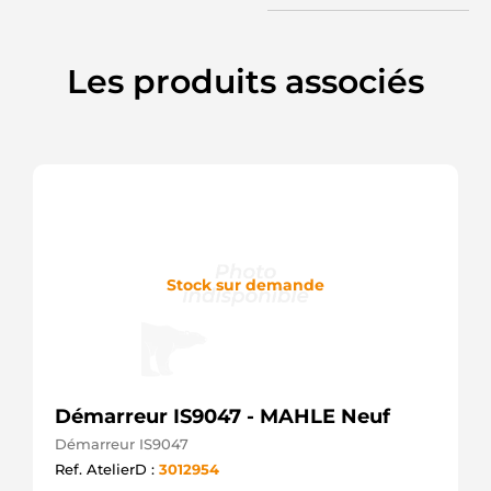
MITSUBISHI
CST35260GS
CASCO
DRS0973
Les produits associés
DELCO
M000T65381
MITSUBISHI
M000T65585
MITSUBISHI
M0T65381
MITSUBISHI
M0T65581
MITSUBISHI
M0T65585
MITSUBISHI
Stock sur demande
STR71128
WOODAUTO
STRW315
3EFFE
M000T65381AM
MITSUBISHI
Démarreur IS9047 - MAHLE Neuf
M000T65581
MITSUBISHI
Démarreur IS9047
M000T65581AM
Ref. AtelierD :
3012954
MITSUBISHI