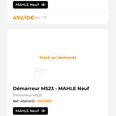
M000T65585AM
MAHLE Neuf
MITSUBISHI
M0T65381AM
MITSUBISHI
492,10
€
Prix TTC
M0T65581AM
MITSUBISHI
M0T65585AM
MITSUBISHI
CST35260AS
CASCO
20437062BN
REAL
20437062OE
Stock sur demande
REAL
6035260.1
SANDO
STM4479
KRAUF
DS2083
Démarreur MS23 - MAHLE Neuf
DELCO
S12MH0217A2
Démarreur MS23
SIDAT
Ref. AtelierD :
3014667
5035735
MEAT &
MAHLE Neuf
DORIA