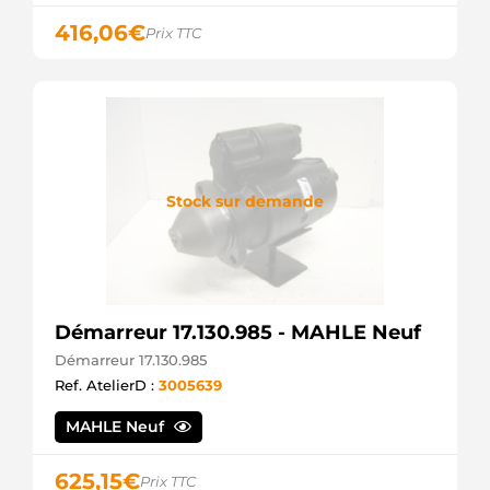
M0T65587
MITSUBISHI
416,06
€
Prix TTC
M000T65587
MITSUBISHI
M0T65587AM
MITSUBISHI
M000T65587AM
MITSUBISHI
STR5175
ELECTROLOG
Stock sur demande
M000T65586
MITSUBISHI
MT65586
MITSUBISHI
A91270
ATL
AUTOTECHNIK
Démarreur 17.130.985 - MAHLE Neuf
SMI260
Démarreur 17.130.985
AUTOTEAM
SMI260A
Ref. AtelierD :
3005639
AUTOTEAM
S512372
MAHLE Neuf
BTS
TURBO
625,15
€
160.559.092.130
Prix TTC