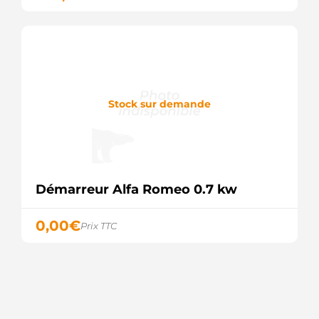
PSH
160.559.092.370
PSH
18973R
WAI /
TRANSPO
STX200613
STARDAX
Stock sur demande
F032114479
CARGO
S130.991
PSH
S145.724
PSH
Démarreur Alfa Romeo 0.7 kw
0,00
€
Prix TTC