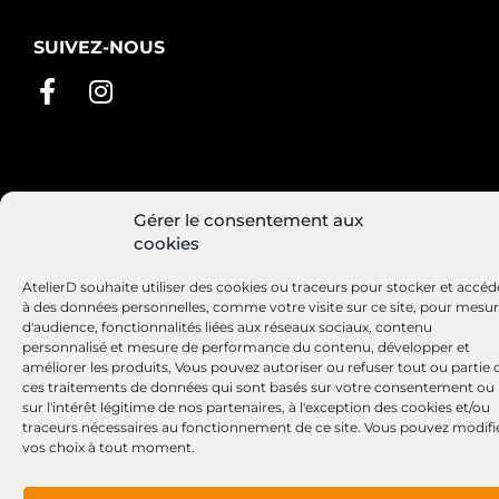
SUIVEZ-NOUS
Conditions générales de vente
Mentions légales
Gérer le consentement aux
Politique de cookies
cookies
AtelierD souhaite utiliser des cookies ou traceurs pour stocker et accéd
à des données personnelles, comme votre visite sur ce site, pour mesu
d'audience, fonctionnalités liées aux réseaux sociaux, contenu
Site réalisé par
Lézards
Création
personnalisé et mesure de performance du contenu, développer et
améliorer les produits, Vous pouvez autoriser ou refuser tout ou partie 
ces traitements de données qui sont basés sur votre consentement ou
sur l'intérêt légitime de nos partenaires, à l'exception des cookies et/ou
traceurs nécessaires au fonctionnement de ce site. Vous pouvez modifi
vos choix à tout moment.