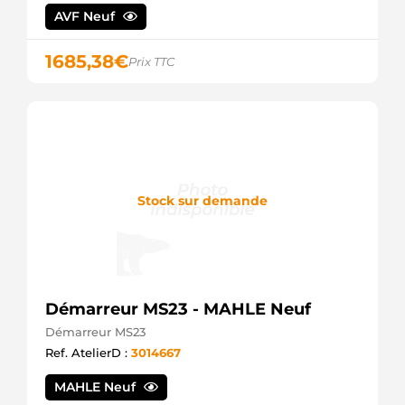
MHG007
AVF Neuf
HONDA
STR71070
WOODAUTO
1685,38
€
Prix TTC
STRF257
3EFFE
ANM12639X
ANDEL
STR5293
ELECTROLOG
31200-
P5A-A02
Stock sur demande
HONDA
31200-
PAA05
HONDA
31200-
PY3-024
HONDA
Démarreur MS23 - MAHLE Neuf
31200-
Démarreur MS23
PY3-A01
HONDA
Ref. AtelierD :
3014667
31200-
Y3A01
MAHLE Neuf
HONDA