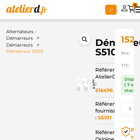
0
Alternateurs -
152,
>
Démarreurs
Démarre
>
Démarreurs
S5101
Démarreur S5101
Prix
TTC
Référence
AtelierD
Dispon
:
( 7 en
516476
stock )
Référence
fournisseur
:
S5101
Pai
Référence
séc
Origine