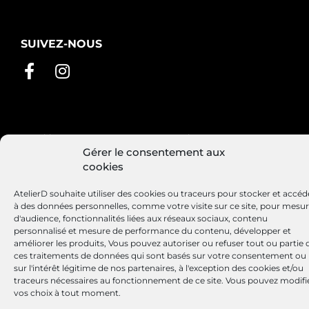
SUIVEZ-NOUS
Conditions générales de vente
Mentions légales
Gérer le consentement aux
Politique de cookies
cookies
AtelierD souhaite utiliser des cookies ou traceurs pour stocker et accéd
à des données personnelles, comme votre visite sur ce site, pour mesu
Site réalisé par
Lézards
Création
d'audience, fonctionnalités liées aux réseaux sociaux, contenu
personnalisé et mesure de performance du contenu, développer et
améliorer les produits, Vous pouvez autoriser ou refuser tout ou partie 
ces traitements de données qui sont basés sur votre consentement ou
sur l'intérêt légitime de nos partenaires, à l'exception des cookies et/ou
traceurs nécessaires au fonctionnement de ce site. Vous pouvez modifi
vos choix à tout moment.