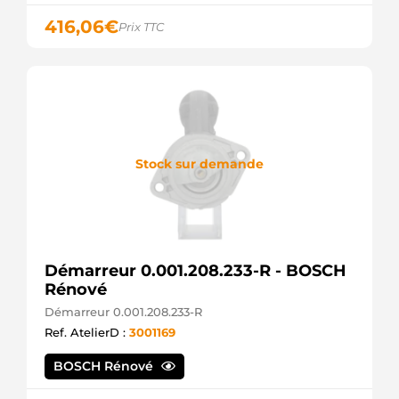
M002T84472
416,06
€
MITSUBISHI
Prix TTC
M2T84472
MITSUBISHI
F032114613
CARGO
Stock sur demande
Démarreur 0.001.208.233-R - BOSCH
Rénové
Démarreur 0.001.208.233-R
Ref. AtelierD :
3001169
BOSCH Rénové