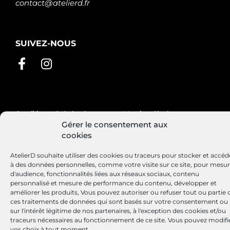
contact@atelierd.fr
SUIVEZ-NOUS
Conditions générales de vente
Mentions légales
Gérer le consentement aux
Politique de cookies
cookies
AtelierD souhaite utiliser des cookies ou traceurs pour stocker et accéd
à des données personnelles, comme votre visite sur ce site, pour mesu
Site réalisé par
Lézards
Création
d'audience, fonctionnalités liées aux réseaux sociaux, contenu
personnalisé et mesure de performance du contenu, développer et
améliorer les produits, Vous pouvez autoriser ou refuser tout ou partie 
ces traitements de données qui sont basés sur votre consentement ou
sur l'intérêt légitime de nos partenaires, à l'exception des cookies et/ou
traceurs nécessaires au fonctionnement de ce site. Vous pouvez modifi
vos choix à tout moment.