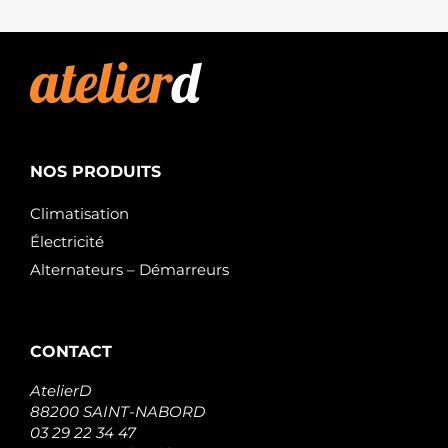
STARDAX
STX200019
STARDAX
STX200019R
STARDAX
STX201025
STARDAX
STX200015
STARDAX
STX200018
NOS PRODUITS
STARDAX
570.546.124.460
Climatisation
PSH
F032112474
Électricité
CARGO
Alternateurs – Démarreurs
S133.943
PSH
S145.665
PSH
CONTACT
AtelierD
88200 SAINT-NABORD
03 29 22 34 47