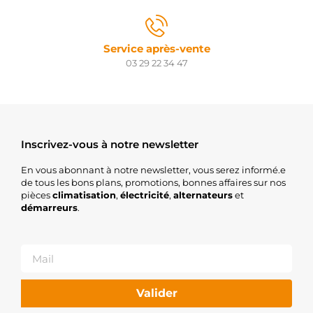
OPEL
91167474
OPEL
Service après-vente
93160655
OPEL
03 29 22 34 47
93169460
OPEL
93174002
OPEL
93858918
OPEL
Inscrivez-vous à notre newsletter
9512644
OPEL
En vous abonnant à notre newsletter, vous serez informé.e
M001T85981
de tous les bons plans, promotions, bonnes affaires sur nos
MITSUBISHI
pièces
climatisation
,
électricité
,
alternateurs
et
M1T85981
démarreurs
.
MITSUBISHI
MW30620657
MITSUBISHI
R1040042
OPEL
STX200015R
STARDAX
Valider
STX200018R