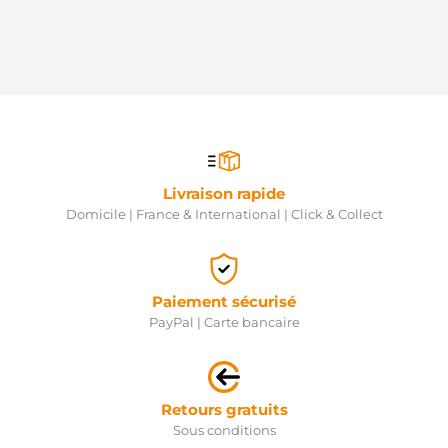
8200064465
RENAULT
8200064465B
RENAULT
820006446B
RENAULT
8200075362
RENAULT
8200331251
RENAULT
Livraison rapide
8200583014
RENAULT
Domicile | France & International | Click & Collect
8200628419
RENAULT
8200628426
RENAULT
Paiement sécurisé
8200676298
RENAULT
PayPal | Carte bancaire
8251643
VOLVO
8253786
VOLVO
Retours gratuits
8602274
VOLVO
Sous conditions
91167270