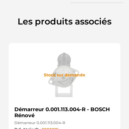
SANDO
6035110.1
SANDO
7700115479
Les produits associés
RENAULT
8200096510
RENAULT
CGB-
23955
AINDE
CS1193
HC
PARTS
CST35110AS
CASCO
Stock sur demande
CST35110GS
CASCO
LRS02486
LUCAS
LRS2486
LUCAS
Démarreur 0.001.113.004-R - BOSCH
M001T85681
Rénové
MITSUBISHI
M001T85682
Démarreur 0.001.113.004-R
MITSUBISHI