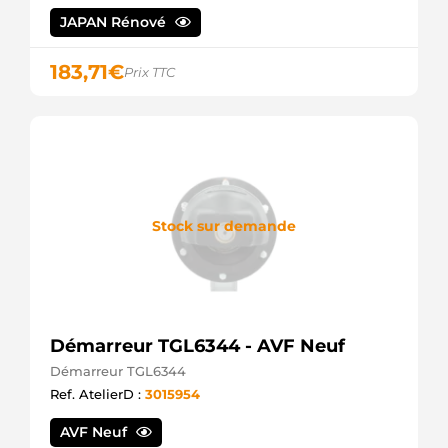
23300-
JAPAN Rénové
00QAC
NISSAN
23300-
183,71
€
Prix TTC
AW300
NISSAN
23300-
AW302
NISSAN
3061819
VOLVO
3062065
Stock sur demande
VOLVO
30620657
VOLVO
31100-
67J00
SUZUKI
31100-
Démarreur TGL6344 - AVF Neuf
67J00-
000
Démarreur TGL6344
SUZUKI
Ref. AtelierD :
3015954
3110067J00
SUZUKI
AVF Neuf
4411195