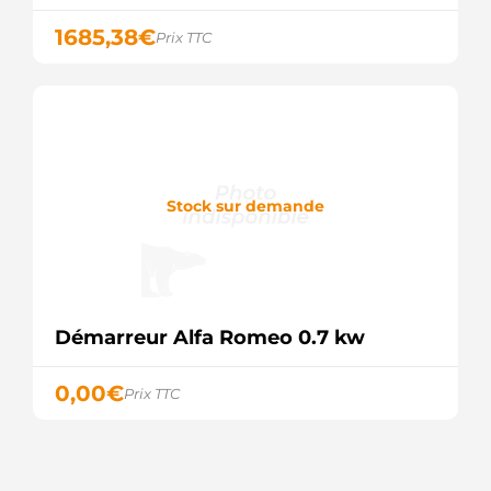
OPEL
1685,38
€
4414332
Prix TTC
OPEL
4414402
OPEL
7700113622
RENAULT
7700116260
RENAULT
7700116260D
Stock sur demande
RENAULT
7711134260
RENAULT
7711134792
RENAULT
7711134793
RENAULT
Démarreur Alfa Romeo 0.7 kw
7711134802
RENAULT
7711134934
0,00
€
Prix TTC
RENAULT
8200040415
RENAULT
8200054336
RENAULT