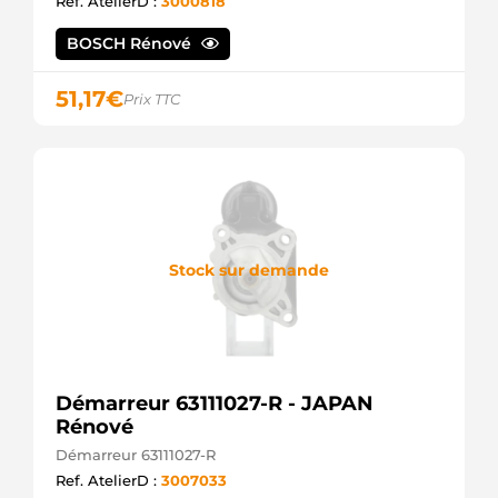
Ref. AtelierD :
3000818
M1T85681
MITSUBISHI
BOSCH Rénové
M1T85682
MITSUBISHI
MAV371100
51,17
€
Prix TTC
SIOM
MITM1T85682
WOODAUTO
MT130025
JAPANPARTS
S5113 AS-
PL
SG0534
Stock sur demande
GHIBAUDI
STR71068
WOODAUTO
STRS561
3EFFE
STR5239
ELECTROLOG
Démarreur 63111027-R - JAPAN
1810A048
Rénové
MITSUBISHI
23300-
Démarreur 63111027-R
00Q0E
Ref. AtelierD :
3007033
NISSAN