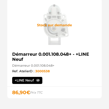
RNL
S5139 AS-
PL
SS099
SOVEREIGN
STR71064
Stock sur demande
WOODAUTO
STRS525
3EFFE
UD00462S
AS-PL
220597
Démarreur 0.001.108.048+ - +LINE
ERA
Neuf
S12MH0221A2
SIDAT
Démarreur 0.001.108.048+
ANM16105X
Ref. AtelierD :
3000538
ANDEL
180.503.082.415
+LINE Neuf
PSH
180.503.082.138
PSH
86,90
€
Prix TTC
180.503.082.375
PSH
180.503.082.130
PSH