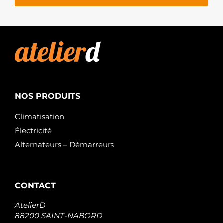
STARDAX
STX200163
STARDAX
F032113585
CARGO
F032112300
CARGO
S130.880
PSH
S148.955
NOS PRODUITS
PSH
J5218014
HERTH+BUSS
Climatisation
Électricité
Alternateurs – Démarreurs
CONTACT
AtelierD
88200 SAINT-NABORD