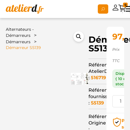
0
Alternateurs -
97,
>
Démarreurs
Démarre
>
Démarreurs
S5139
Démarreur S5139
Prix
TTC
Référence
AtelierD
Dispon
:
516719
( 10 en
stock )
Référence
fournisseur
:
S5139
Référence
Pai
Origine
séc
: