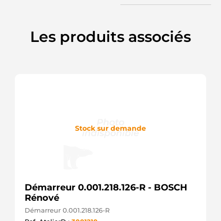
67D10
SUZUKI
31100-
67D20
Les produits associés
SUZUKI
31100-
77E10
SUZUKI
31100-
77E11
SUZUKI
31100-
77E20
SUZUKI
31100-
Stock sur demande
77E22
SUZUKI
3Z260
JAPKO
6035138
SANDO
Démarreur 0.001.218.126-R - BOSCH
AET1153
Rénové
AUTOELECTRO
CGB-
Démarreur 0.001.218.126-R
26481