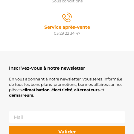
Sous conditions
77E11-
000
SUZUKI
31100-
77E20-
Service après-vente
000
03 29 22 34 47
SUZUKI
31100-
77E26
SUZUKI
3110067DA0
SUZUKI
Inscrivez-vous à notre newsletter
3110077E10000
SUZUKI
En vous abonnant à notre newsletter, vous serez informé.e
3110077E11000
de tous les bons plans, promotions, bonnes affaires sur nos
SUZUKI
pièces
climatisation
,
électricité
,
alternateurs
3110077E20000
et
démarreurs
.
SUZUKI
3110077E26
SUZUKI
M001T86182ZC
MITSUBISHI
M1T86182ZC
MITSUBISHI
Valider
STX200163R