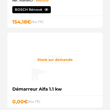
Ref. AtelierD :
3001210
AINDE
CST35138
BOSCH Rénové
CASCO
CST35138AS
CASCO
154,18
€
Prix TTC
CST35138ES
CASCO
CST35138GS
CASCO
CST35138OS
CASCO
CST35138RS
CASCO
DRS3885
Stock sur demande
DELCO
JS1153 HC
PARTS
LRS01341
LUCAS
LRS1341
Démarreur Alfa 1.1 kw
LUCAS
M000T85681
MITSUBISHI
0,00
€
Prix TTC
M000T85681ZC
MITSUBISHI