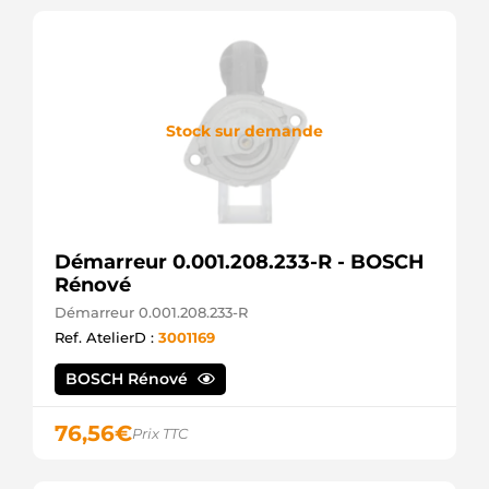
M000T85881
MITSUBISHI
M001T76481
MITSUBISHI
M001T79581
MITSUBISHI
M001T86181
Stock sur demande
MITSUBISHI
M0T85681
MITSUBISHI
M0T85681ZC
MITSUBISHI
M0T85881
Démarreur 0.001.208.233-R - BOSCH
MITSUBISHI
Rénové
M1T76481
MITSUBISHI
Démarreur 0.001.208.233-R
M1T79581
Ref. AtelierD :
3001169
MITSUBISHI
M1T86181
BOSCH Rénové
MITSUBISHI
MAV371380
SIOM
76,56
€
Prix TTC
MTZ260
JAPANPARTS
RNLM1T86181