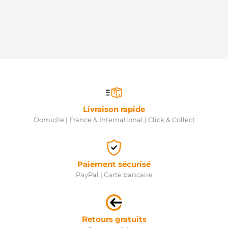
5035275
MEAT &
DORIA
STR5141
ELECTROLOG
0986020501
BOSCH
458577
VALEO
STA0231R
BOVEZ
1A50-18-
Livraison rapide
400
Domicile | France & International | Click & Collect
SUZUKI
1A5018400
SUZUKI
3100077E20
SUZUKI
Paiement sécurisé
3100077E22
PayPal | Carte bancaire
SUZUKI
31100-
77E10-
000
SUZUKI
Retours gratuits
31100-