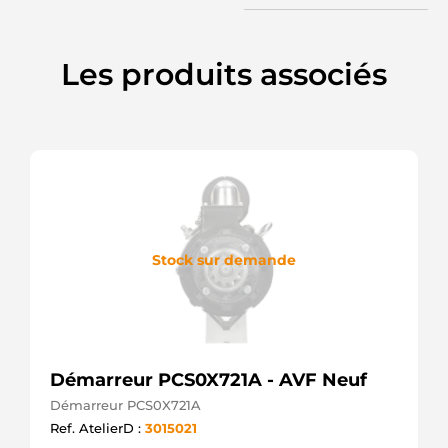
Les produits associés
Stock sur demande
Démarreur PCS0X721A - AVF Neuf
Démarreur PCS0X721A
Ref. AtelierD :
3015021