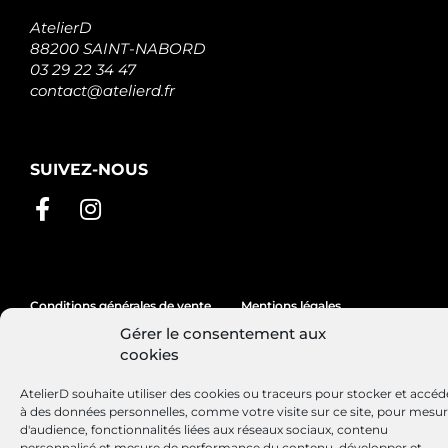
AtelierD
88200 SAINT-NABORD
03 29 22 34 47
contact@atelierd.fr
SUIVEZ-NOUS
Conditions générales de vente
Mentions légales
Gérer le consentement aux
Politique de cookies
cookies
AtelierD souhaite utiliser des cookies ou traceurs pour stocker et accéd
à des données personnelles, comme votre visite sur ce site, pour mesu
Site réalisé par
Lézards
Création
d'audience, fonctionnalités liées aux réseaux sociaux, contenu
personnalisé et mesure de performance du contenu, développer et