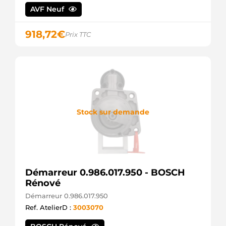
AVF Neuf
918,72
€
Prix TTC
Stock sur demande
Démarreur 0.986.017.950 - BOSCH
Rénové
Démarreur 0.986.017.950
Ref. AtelierD :
3003070