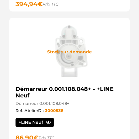
394,94
€
Prix TTC
Stock sur demande
Démarreur 0.001.108.048+ - +LINE
Neuf
Démarreur 0.001.108.048+
Ref. AtelierD :
3000538
+LINE Neuf
86,90
€
Prix TTC