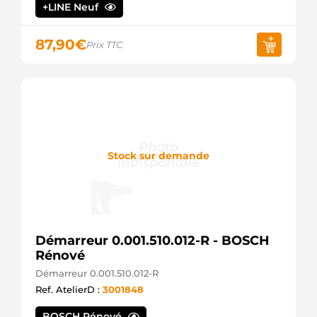
MEISTERTEILE
+LINE Neuf
AC-
CBS1526
87,90
€
ACAUTO
Prix TTC
254472M
KUHNER
10439457
ALANKO
ANM12702
ANDEL
A92160
ATL
Stock sur demande
AUTOTECHNIK
SMI127
AUTOTEAM
SMI127A
AUTOTEAM
S103743
BTS
Démarreur 0.001.510.012-R - BOSCH
TURBO
Rénové
BREF032114183
Démarreur 0.001.510.012-R
CARWOOD
GROUP
Ref. AtelierD :
3001848
3137
CEVAM
BOSCH Rénové