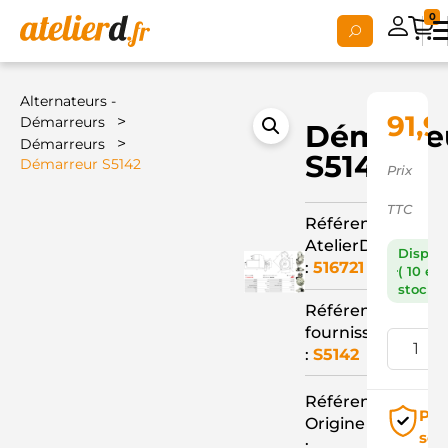
0
Alternateurs -
91,9
>
Démarreurs
Démarre
>
Démarreurs
S5142
Démarreur S5142
Prix
TTC
Référence
AtelierD
Dispon
:
516721
( 10 en
stock )
Référence
fournisseur
:
S5142
Référence
Pai
Origine
séc
: