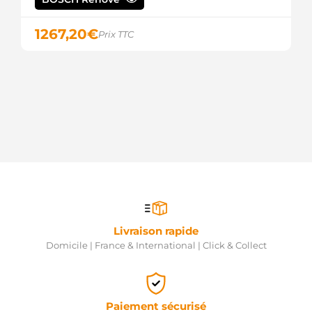
325053122
DRI
1267,20
€
12114 EAI
Prix TTC
220716A
ERA
11040772
EUROTEC
106912
FARCOM
3112004
HENKEL
PARTS
3112005
HENKEL
PARTS
H5035104
HOFFER
10035127AV
Livraison rapide
ITAB
Domicile | France & International | Click & Collect
AUTOMOTIVE
10035127OV
ITAB
AUTOMOTIVE
EST-5501
Paiement sécurisé
KAVO