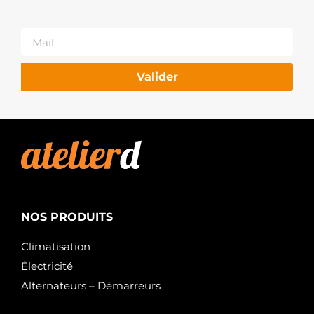
S130.186
PSH
J5215055
HERTH+BUSS
Valider
NOS PRODUITS
Climatisation
Électricité
Alternateurs – Démarreurs