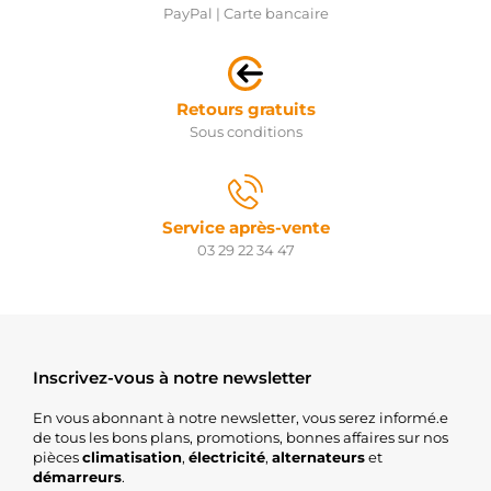
PayPal | Carte bancaire
PARTS
5035104
MEAT &
DORIA
2S0238
Retours gratuits
RIDEX
Sous conditions
ME9033
SNRA
114ST21
STARTCAR
ST01590
Service après-vente
TMI
03 29 22 34 47
WG2013280
WILMINK
GROUP
WG2196728
WILMINK
GROUP
25-
Inscrivez-vous à notre newsletter
4067CT
AINDE
En vous abonnant à notre newsletter, vous serez informé.e
S5142 AS-
de tous les bons plans, promotions, bonnes affaires sur nos
PL
pièces
climatisation
,
électricité
,
alternateurs
et
UD10735S
démarreurs
.
AS-PL