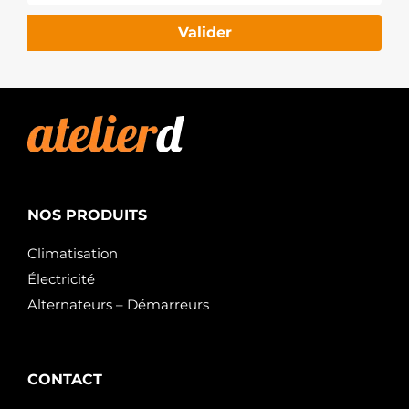
PSH
QRS2518
Valider
QUINTON
HAZELL
20437471BN
REAL
20437471OE
REAL
7711368060
RENAULT
8200298371
RENAULT
8200584837
RENAULT
NOS PRODUITS
8200520411
RENAULT
Climatisation
8200584387
Électricité
RENAULT
2S1079R
Alternateurs – Démarreurs
RIDEX
RNLM0T45371
RNL
6035174.0
SANDO
CONTACT
6035174.1