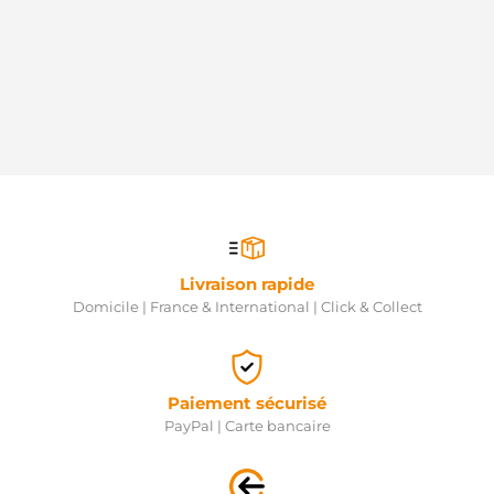
MITSUBISHI
M000T45371ZC
MITSUBISHI
M000T45371ZTDM
MITSUBISHI
M000T45871ZT
MITSUBISHI
M0T45371
MITSUBISHI
M0T45371AM
MITSUBISHI
M0T45371ZC
MITSUBISHI
M0T45371ZTDM
Livraison rapide
MITSUBISHI
Domicile | France & International | Click & Collect
M0T45871ZT
MITSUBISHI
4739005
NK
88213238
Paiement sécurisé
POWERMAX
PayPal | Carte bancaire
8213238
POWERMAX
570547083130
PROFESSIONAL