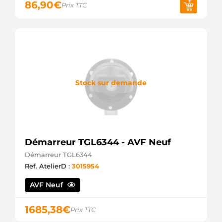
86,90
€
Prix TTC
AUTOMOTIVE
STM1425
KRAUF
101425
KUHNER
101425M
KUHNER
22.1425
LAUBER
Stock sur demande
331961
LOGISTIK
LRS02353
LUCAS
LRS2353
LUCAS
5035751
Démarreur TGL6344 - AVF Neuf
MEAT &
Démarreur TGL6344
DORIA
Ref. AtelierD :
3015954
M000T45371ZT
MITSUBISHI
AVF Neuf
M0T45371ZT
MITSUBISHI
M000T45371
1685,38
€
Prix TTC
MITSUBISHI
M000T45371AM