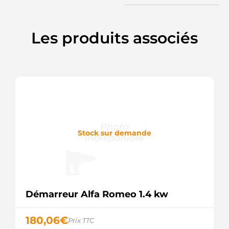
AUTOTECHNIK
SMI174
AUTOTEAM
SMI174A
Les produits associés
AUTOTEAM
BST2342
BORG &
BECK
0986025770
BOSCH
S103400
BTS
TURBO
S103642
BTS
Stock sur demande
TURBO
S105805
BTS
TURBO
F032114057
CARGO
Démarreur Alfa Romeo 1.4 kw
114057
CARGO
BREF032114057
180,06
€
Prix TTC
CARWOOD