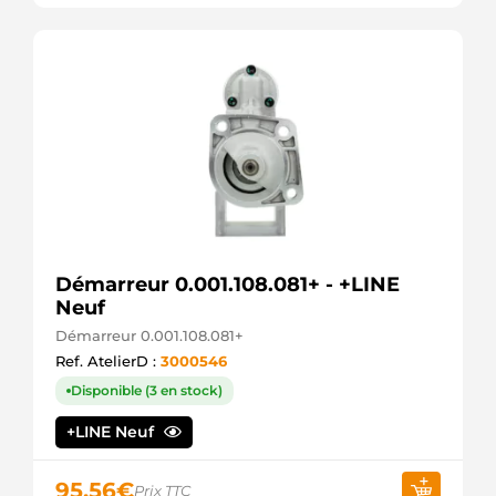
GROUP
CST35174AS
CASCO
CST35174GS
CASCO
3080
CEVAM
DRS0186
DELCO
330055082
DRI
11983 EAI
STR5240
ELECTROLOG
Démarreur 0.001.108.081+ - +LINE
25-4025
Neuf
ELSTOCK
220762A
Démarreur 0.001.108.081+
ERA
Ref. AtelierD :
3000546
220762
ERA
Disponible (3 en stock)
11090128
EUROTEC
+LINE Neuf
106370
FARCOM
95,56
€
8080399
Prix TTC