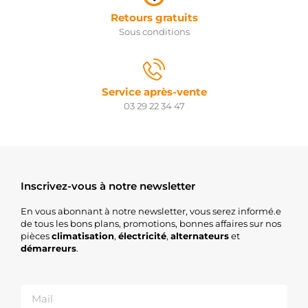
PARTS
Retours gratuits
IR9562
Sous conditions
PROTECH
570.547.083.130
PSH
570.547.083.340
PSH
Service après-vente
570.547.083.370
03 29 22 34 47
PSH
570.547.083.375
PSH
570.547.083.395
PSH
570.547.083.440
PSH
Inscrivez-vous à notre newsletter
570.547.083.462
PSH
En vous abonnant à notre newsletter, vous serez informé.e
570.547.083.461
de tous les bons plans, promotions, bonnes affaires sur nos
PSH
pièces
climatisation
,
électricité
,
alternateurs
et
S133.953
démarreurs
.
PSH
S145.673
PSH
S149.126