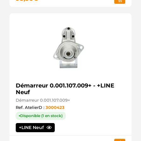
FRIESEN
SG0916
GHIBAUDI
CS1425
HC
PARTS
8EA011612-
371
HELLA
3121764
HENKEL
PARTS
3121765
HENKEL
PARTS
Démarreur 0.001.107.009+ - +LINE
3121766
Neuf
HENKEL
PARTS
Démarreur 0.001.107.009+
42025770
Ref. AtelierD :
3000423
HERTH+BUSS
Disponible (1 en stock)
10035174AV
ITAB
+LINE Neuf
AUTOMOTIVE
10035174OV
ITAB