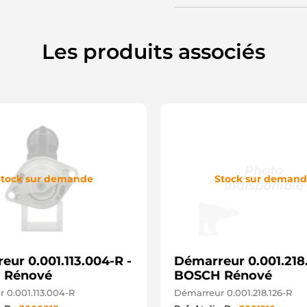
Les produits associés
tock sur demande
Stock sur deman
eur 0.001.113.004-R -
Démarreur 0.001.218.
 Rénové
BOSCH Rénové
 0.001.113.004-R
Démarreur 0.001.218.126-R