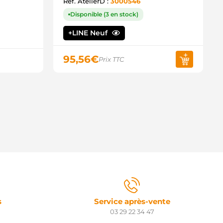
Ref. AtelierD :
3000546
Disponible (3 en stock)
+LINE Neuf
95,56
€
Prix TTC
s
Service après-vente
03 29 22 34 47