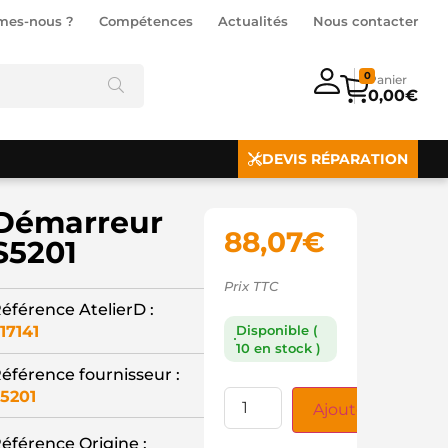
mes-nous ?
Compétences
Actualités
Nous contacter
0
0,00
€
DEVIS RÉPARATION
Démarreur
88,07
€
S5201
Prix TTC
éférence AtelierD :
17141
Disponible (
10 en stock )
éférence fournisseur :
5201
Ajouter au panie
éférence Origine :