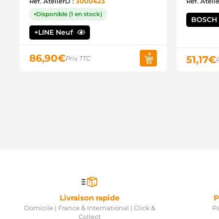
Ref. AtelierD :
3000423
Ref. Ateli
Disponible (1 en stock)
BOSCH
+LINE Neuf
86,90
€
51,17
€
Prix TTC
Livraison rapide
P
Domicile | France & International | Click &
Pa
Collect