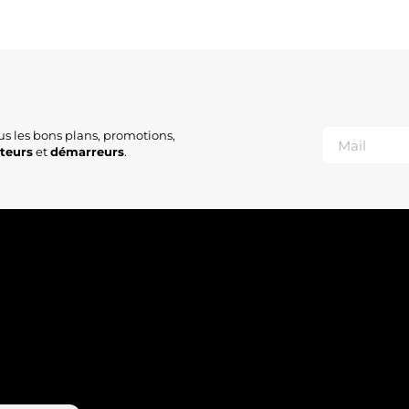
us les bons plans, promotions,
ateurs
et
démarreurs
.