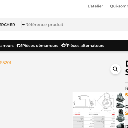
L’atelier
Qui-som
rreurs
Pièces démarreurs
Pièces alternateurs
S5201
R
5
R
S
R