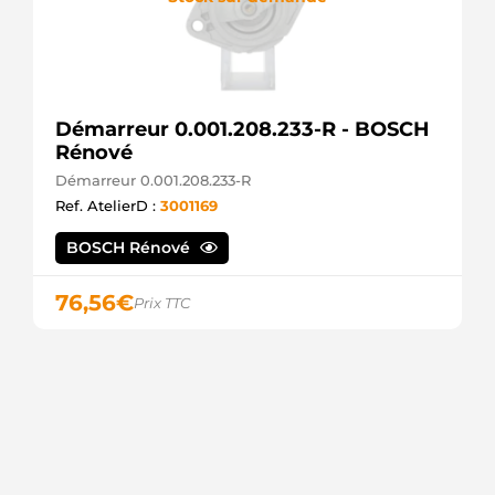
MITSUBISHI
M9T83888
MITSUBISHI
M9T83888AM
MITSUBISHI
F032114734
Démarreur 0.001.208.233-R - BOSCH
CARGO
Rénové
S145.316
PSH
Démarreur 0.001.208.233-R
S135.254
Ref. AtelierD :
3001169
PSH
BOSCH Rénové
76,56
€
Prix TTC