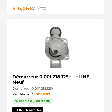
5135138
416,06
€
MEAT &
Prix TTC
DORIA
STR5323
ELECTROLOG
61262017228
MAN
S145.383
PSH
S133.375
PSH
Démarreur 0.001.218.125+ - +LINE
Neuf
Démarreur 0.001.218.125+
Ref. AtelierD :
3001207
Disponible (2 en stock)
+LINE Neuf