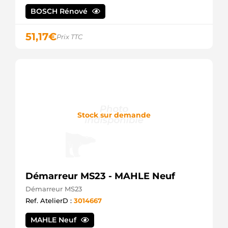
72501128
BOSCH Rénové
MAHLE
AZF4902
ISKRA /
51,17
€
Prix TTC
LETRIKA
IS9488
ISKRA /
LETRIKA
S24MH0073
SIDAT
S24MH0073A2
SIDAT
Stock sur demande
30479N
WAI /
TRANSPO
130-
80195NOE
ROBERT'S
88215107
Démarreur MS23 - MAHLE Neuf
POWERMAX
STM4031
Démarreur MS23
KRAUF
Ref. AtelierD :
3014667
51.26201-
9226
MAHLE Neuf
MAN