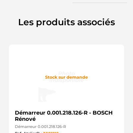
MITSUBISHI
M009T62971AM
MITSUBISHI
M009T62971ZZ9
Les produits associés
MITSUBISHI
M90R3548SE
PRESTOLITE
M9T62971
MITSUBISHI
M9T62971AM
MITSUBISHI
M9T62971ZZ9
MITSUBISHI
MITM9T62971
WOODAUTO
Stock sur demande
RAS11888
DELCO
STRL906
3EFFE
UD12423S
AS-PL
Démarreur 0.001.218.126-R - BOSCH
M90R3548AM
Rénové
PRESTOLITE
336466
Démarreur 0.001.218.126-R
LOGISTIK